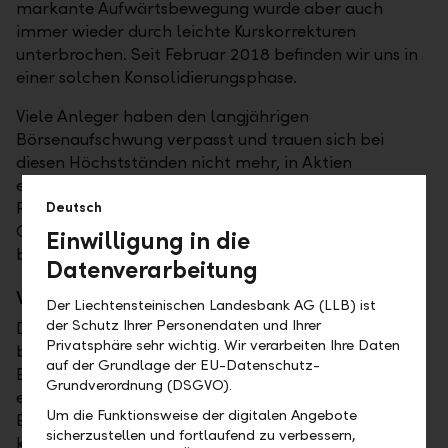
markante Aufwärtsbewegung wurde aber auch
immer wieder durch leichte Kurskorrekturen
unterbrochen. Seit Februar 2018 befinden wir uns in
einer solchen Konsolidierungsphase.
Viele Anleger haben den langjährigen
Börsenaufschwung verpasst und trauen sich bei
diesen Höchstständen nicht mehr, in Aktien
einzusteigen. Nach der leichten Kurskorrektur seit
Februar 2018 besteht für Anleger indes eine neue
Deutsch
Chance, in den Aktienmarkt einzusteigen
Einwilligung in die
beziehungsweise weiter zu investieren.
Datenverarbeitung
Wann ist der richtige Einstiegszeitpunkt?
Der Liechtensteinischen Landesbank AG (LLB) ist
der Schutz Ihrer Personendaten und Ihrer
Das sogenannte ideale "Market Timing"
Privatsphäre sehr wichtig. Wir verarbeiten Ihre Daten
beziehungsweise den günstigsten Zeitpunkt zum
auf der Grundlage der EU-Datenschutz-
Einsteigen abzuwarten, gelingt nicht einmal
Grundverordnung (DSGVO).
erfahrenen Investoren. Der richtige
Um die Funktionsweise der digitalen Angebote
Einstiegszeitpunkt ist eine Illusion, denn niemand
sicherzustellen und fortlaufend zu verbessern,
kann die Zukunft vorhersagen. Die Festlegung der