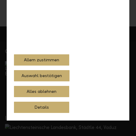
Gerne für Sie da
Allem zustimmen
Service Direkt
Telefonisch erreichbar von Montag bis Freitag, 08.00
bis 17.30 Uhr
Auswahl bestätigen
+423 236 88 11
Alles ablehnen
Feedback
Anfrage
Details
In Ihrer Nähe