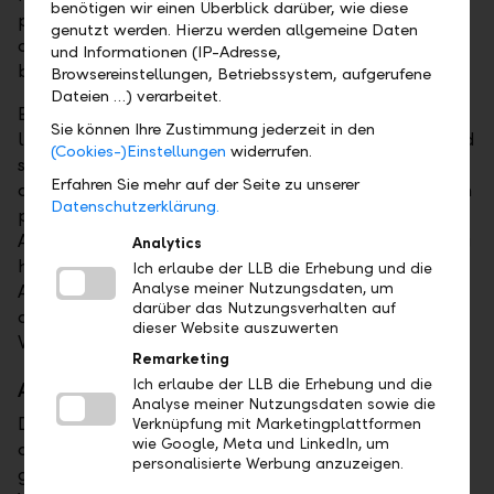
benötigen wir einen Überblick darüber, wie diese
persönlichen Risikofähigkeit und -bereitschaft sowie
genutzt werden. Hierzu werden allgemeine Daten
die Ermittlung des Anlagehorizontes sind viel
und Informationen (IP-Adresse,
bedeutender.
Browsereinstellungen, Betriebssystem, aufgerufene
Dateien …) verarbeitet.
Einen positiven Anlageerfolg erzielt nur, wer seine
Sie können Ihre Zustimmung jederzeit in den
langfristige Anlagestrategie konsequent verfolgt und
(Cookies-)Einstellungen
widerrufen.
systematisch umsetzt. Bei der Allokation aufgrund
Erfahren Sie mehr auf der Seite zu unserer
der persönlichen Anlagestrategie wird das Vermögen
Datenschutzerklärung.
prozentual in verschiedene Anlagekategorien wie
Aktien, Obligationen etc. investiert. Risiko und Ertrag
Analytics
hängen jedoch nicht direkt zusammen. Je nach
Ich erlaube der LLB die Erhebung und die
Analyse meiner Nutzungsdaten, um
Aufteilung und Festlegung der Strategie unterliegt
darüber das Nutzungsverhalten auf
das Vermögen kleineren oder grösseren
dieser Website auszuwerten
Wertschwankungen.
Remarketing
Ich erlaube der LLB die Erhebung und die
Alles auf einmal oder besser gestaffelt?
Analyse meiner Nutzungsdaten sowie die
Die Risikobereitschaft eines Anlegers spielt somit bei
Verknüpfung mit Marketingplattformen
wie Google, Meta und LinkedIn, um
der Umsetzung der passenden Anlagestrategie eine
personalisierte Werbung anzuzeigen.
grosse Rolle. Sie bezeichnet die Grösse der