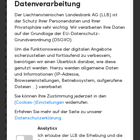
Datenverarbeitung
bei genauerer Betrachtung sind bereits ein paar
Schönheitsfehler erkennbar: Die
Der Liechtensteinischen Landesbank AG (LLB) ist
Wohnbauinvestitionen stagnieren seit sechs
der Schutz Ihrer Personendaten und Ihrer
Privatsphäre sehr wichtig. Wir verarbeiten Ihre Daten
Quartalen, und der Lageraufbau lieferte im dritten
auf der Grundlage der EU-Datenschutz-
Quartal den zweithöchsten Beitrag zum BIP-
Grundverordnung (DSGVO).
Wachstum. Die Entwicklung des Auftragseingangs
und des ISM-Index lassen in den nächsten Monaten
Um die Funktionsweise der digitalen Angebote
sicherzustellen und fortlaufend zu verbessern,
ein schwächeres Produktionswachstum im
benötigen wir einen Überblick darüber, wie diese
Industriesektor erwarten. Doch solange die
genutzt werden. Hierzu werden allgemeine Daten
Beschäftigung expandiert und die real verfügbaren
und Informationen (IP-Adresse,
Einkommen steigen, ist ein Ende des Booms nicht in
Browsereinstellungen, Betriebssystem, aufgerufene
Sicht. Wir gehen davon aus, dass die amerikanische
Dateien …) verarbeitet.
Notenbank den Leitzins bis Mitte des kommenden
Sie können Ihre Zustimmung jederzeit in den
Jahres – ihrer Prognose entsprechend – auf 2.75
(Cookies-)Einstellungen
widerrufen.
Prozent bis 3.00 Prozent anheben und die Bilanz
Erfahren Sie mehr auf der Seite zu unserer
weiter verkürzen wird. Wie die amerikanische
Datenschutzerklärung.
Wirtschaft das höhere Zinsniveau verkraftet, wenn
die finanzpolitischen Impulse nachlassen, bleibt
Analytics
abzuwarten. Die konjunkturellen Unsicherheiten
Ich erlaube der LLB die Erhebung und die