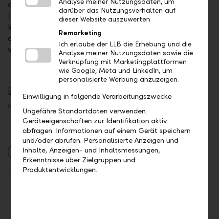
Analyse meiner Nutzungsdaten, um
dürften im zweiten Halbjahr 2019 grösser werden.
darüber das Nutzungsverhalten auf
Insgesamt wird sich das Wachstumstempo im
dieser Website auszuwerten
kommenden Jahr auf 2.3 Prozent bis 2.8 Prozent
Remarketing
abschwächen. Ein Abgleiten in die Rezession halten
Ich erlaube der LLB die Erhebung und die
wir 2019 aber für unwahrscheinlich.
Analyse meiner Nutzungsdaten sowie die
Verknüpfung mit Marketingplattformen
wie Google, Meta und LinkedIn, um
personalisierte Werbung anzuzeigen.
Einwilligung in folgende Verarbeitungszwecke
Mirko Mattasch, LLB Asset Management AG, Vaduz
Ungefähre Standortdaten verwenden.
Geräteeigenschaften zur Identifikation aktiv
abfragen. Informationen auf einem Gerät speichern
und/oder abrufen. Personalisierte Anzeigen und
Inhalte, Anzeigen- und Inhaltsmessungen,
Asset Management
Berichte
Märkte
Erkenntnisse über Zielgruppen und
Produktentwicklungen.
Teilen
Drucken