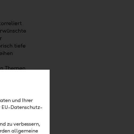
orreliert
erwünschte
r
risch tiefe
eihen
sen Themen
d
n
iger
aten und Ihrer
n und
er EU-Datenschutz-
ern für
gie Global"
nd zu verbessern,
olio
erden allgemeine