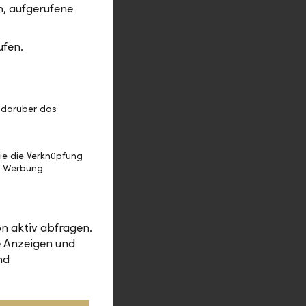
iven
m, aufgerufene
llt alle
gement und
ufen.
 dem
edge Fund
ge
 darüber das
ie die Verknüpfung
e Werbung
n aktiv abfragen.
e Anzeigen und
nd