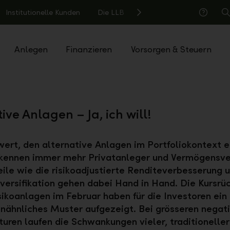
Institutionelle Kunden
Die LLB
S
Hilfe
Anlegen
Finanzieren
Vorsorgen & Steuern
ive Anlagen – Ja, ich will!
rt, den alternative Anlagen im Portfoliokontext e
rkennen immer mehr Privatanleger und Vermögensve
eile wie die risikoadjustierte Renditeverbesserung 
versifikation gehen dabei Hand in Hand. Die Kursr
sikoanlagen im Februar haben für die Investoren ein
enähnliches Muster aufgezeigt. Bei grösseren negat
turen laufen die Schwankungen vieler, traditioneller