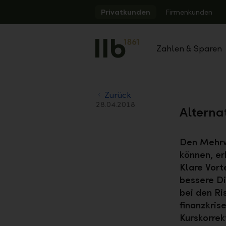
Alerts.Headline
Privatkunden
Firmenkunden
Zahlen & Sparen
Zurück
28.04.2018
Alternat
Den Mehrwe
können, e
Klare Vort
bessere Di
bei den Ri
finanzkris
Kurskorrek