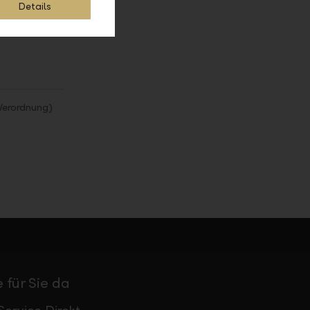
Details
Verordnung)
 für Sie da