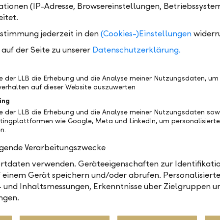
 und gleichzeitig in eine grosse Anzahl von alternat
tionen (IP-Adresse, Browsereinstellungen, Betriebssyste
 über ein Anlageprodukt zu investieren. Der Fonds erfü
itet.
dards betreffend Anlagerestriktionen, Risikomana
ustimmung jederzeit in den
(Cookies-)Einstellungen
widerr
n der EU. Er investiert global. Mit diesem Fonds steht
auf der Seite zu unserer
Datenschutzerklärung.
n ausgezeichnetes Produkt zur Verfügung, was die H
r 2017 und 2018 des renommierten Magazins AI Hed
chen.
be der LLB die Erhebung und die Analyse meiner Nutzungsdaten, um
erhalten auf dieser Website auszuwerten
ing
be der LLB die Erhebung und die Analyse meiner Nutzungsdaten sow
tingplattformen wie Google, Meta und LinkedIn, um personalisiert
n.
mitt, Leiter Equity & Multi Manager Management in der LLB Asset
 AG
olgende Verarbeitungszwecke
tdaten verwenden. Geräteeigenschaften zur Identifikatio
 einem Gerät speichern und/oder abrufen. Personalisiert
- und Inhaltsmessungen, Erkenntnisse über Zielgruppen u
anagement
Berichte
Märkte
ngen.