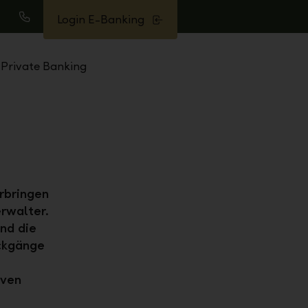
Login E-Banking
uche
Anrufen
Private Banking
rbringen
rwalter.
und die
ückgänge
iven