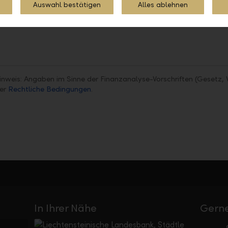
Auswahl bestätigen
Alles ablehnen
Teilen
Drucken
inweis: Angaben im Sinne der Finanzanalyse-Vorschriften (Gesetz, 
ter
Rechtliche Bedingungen
.
In Ihrer Nähe
Gerne