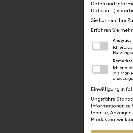
umzusetzen
Daten und Informa
Strategien
Dateien …) verarbe
UCITS-Stan
Sie können Ihre Z
Vertrieb i
Erfahren Sie mehr 
Anleger ei
Awards fü
Analytics
unterstrei
Ich erlau
Nutzungsv
Remarket
Ich erlau
mit Marke
anzuzeige
Bernhard Sch
Management
Einwilligung in f
Ungefähre Standor
Informationen auf
Inhalte, Anzeigen
Asset M
Produktentwicklu