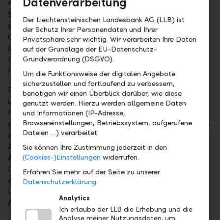
Datenverarbeitung
nach dem Rückkauf die Aktien, verringert sich deren
Stückzahl. Bei gleichbleibendem Gewinn steigt
Der Liechtensteinischen Landesbank AG (LLB) ist
damit der auf die einzelne Aktie entfallende
der Schutz Ihrer Personendaten und Ihrer
Gewinnanteil, was wiederum gemessen am Kurs-
Privatsphäre sehr wichtig. Wir verarbeiten Ihre Daten
Gewinn-Verhältnis zu einem niedrigeren
auf der Grundlage der EU-Datenschutz-
Bewertungsniveau führt. Das eröffnet Spielraum für
Grundverordnung (DSGVO).
höhere Aktienkurse.
Um die Funktionsweise der digitalen Angebote
sicherzustellen und fortlaufend zu verbessern,
Ein Vergleich zwischen dem S&P 500 Buyback Index
benötigen wir einen Überblick darüber, wie diese
und dem S&P 500 Index zeigt, dass sich Aktien mit
genutzt werden. Hierzu werden allgemeine Daten
hohen Rückkaufsquoten in den letzten zehn Jahren
und Informationen (IP-Adresse,
Browsereinstellungen, Betriebssystem, aufgerufene
deutlich besser entwickelt haben. Die gegenwärtig in
Dateien …) verarbeitet.
den USA besonders grosse Beliebtheit von
Aktienrückkäufen ist zu einem grossen Teil auf die
Sie können Ihre Zustimmung jederzeit in den
Änderungen der US-Steuergesetze zurückzuführen.
(Cookies-)Einstellungen
widerrufen.
Diese erlauben es den US-Konzernen, im Ausland
Erfahren Sie mehr auf der Seite zu unserer
deponierte Gelder zu repatriieren. Etliche
Datenschutzerklärung.
Unternehmen nutzen diese Gelegenheit für
Analytics
Aktienrückkäufe.
Ich erlaube der LLB die Erhebung und die
Analyse meiner Nutzungsdaten, um