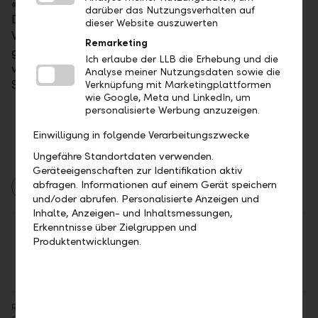
«Buybacks» haben ähnlich wie
darüber das Nutzungsverhalten auf
Dividendenausschüttungen eine kurssteigernde
dieser Website auszuwerten
Wirkung. Vorsicht ist jedoch bei Unternehmen
Remarketing
geboten, welche Aktienrückkäufe mit der Aufnahme
Ich erlaube der LLB die Erhebung und die
von Fremdkapital finanzieren und damit die
Analyse meiner Nutzungsdaten sowie die
Schuldenquote erhöhen.
Verknüpfung mit Marketingplattformen
wie Google, Meta und LinkedIn, um
personalisierte Werbung anzuzeigen.
Einwilligung in folgende Verarbeitungszwecke
Ungefähre Standortdaten verwenden.
Geräteeigenschaften zur Identifikation aktiv
abfragen. Informationen auf einem Gerät speichern
Asset Management
Berichte
Märkte
und/oder abrufen. Personalisierte Anzeigen und
Inhalte, Anzeigen- und Inhaltsmessungen,
Erkenntnisse über Zielgruppen und
Teilen
Drucken
Produktentwicklungen.
Rechtlicher Hinweis: Angaben im Sinne der Finanzanalyse-Vorschriften