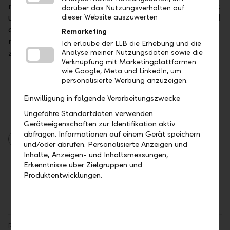
notieren bei 0.98 Prozent und liegen damit noch weit
darüber das Nutzungsverhalten auf
unter der EZB-Projektion von 2 Prozent. Der Abstand
dieser Website auszuwerten
der Inflationserwartungen zur Sollvorgabe der EZB
Remarketing
machen inflationsgeschützte Anleihen im Vergleich
Ich erlaube der LLB die Erhebung und die
zu entsprechenden Nominalanleihen attraktiver.
Analyse meiner Nutzungsdaten sowie die
Verknüpfung mit Marketingplattformen
wie Google, Meta und LinkedIn, um
personalisierte Werbung anzuzeigen.
Einwilligung in folgende Verarbeitungszwecke
Ungefähre Standortdaten verwenden.
Geräteeigenschaften zur Identifikation aktiv
abfragen. Informationen auf einem Gerät speichern
Asset Management
Berichte
Märkte
und/oder abrufen. Personalisierte Anzeigen und
Inhalte, Anzeigen- und Inhaltsmessungen,
Erkenntnisse über Zielgruppen und
Teilen
Drucken
Produktentwicklungen.
Rechtlicher Hinweis: Angaben im Sinne der Finanzanalyse-Vorschriften