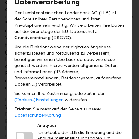
Datenverarbeitung
dürften weiteren Druck auf die Produktionskosten
ausüben. Von der EZB kommen derzeit nur wenig
Der Liechtensteinischen Landesbank AG (LLB) ist
neue Impulse. Sie betrachtet die Konjunkturrisiken als
der Schutz Ihrer Personendaten und Ihrer
"weitgehend ausgeglichen", erhöhte jedoch wegen
Privatsphäre sehr wichtig. Wir verarbeiten Ihre Daten
der hohen Auslandsnachfrage die
auf der Grundlage der EU-Datenschutz-
Wachstumsprognose. Für nächstes Jahr erwartet sie
Grundverordnung (DSGVO).
für die Eurozone ein BIP-Wachstum von 1.9 Prozent
Um die Funktionsweise der digitalen Angebote
(nach 1.8 Prozent). Andererseits hat die EZB die
sicherzustellen und fortlaufend zu verbessern,
Inflationsprognose nach dem Rückgang der Teuerung
benötigen wir einen Überblick darüber, wie diese
genutzt werden. Hierzu werden allgemeine Daten
auf 1.3 Prozent im Juni für 2018 ebenfalls auf 1.3
und Informationen (IP-Adresse,
Prozent (nach 1.8 Prozent) gesenkt, was sich negativ
Browsereinstellungen, Betriebssystem, aufgerufene
auf die marktbasierten Inflationserwartungen
Dateien …) verarbeitet.
ausgewirkt hat.
Sie können Ihre Zustimmung jederzeit in den
Der Mangel an Klarheit über die zukünftige US-
(Cookies-)Einstellungen
widerrufen.
Wirtschaftspolitik macht es zudem noch schwieriger,
Erfahren Sie mehr auf der Seite zu unserer
Prognosen über die Geld- und Zinspolitik im
Datenschutzerklärung.
Euroraum zu machen. Die angestrebte Rückkehr zum
Analytics
Inflationsziel wird noch einige Zeit in Anspruch
Ich erlaube der LLB die Erhebung und die
nehmen. Die 10-jährigen Inflationserwartungen
Analyse meiner Nutzungsdaten, um