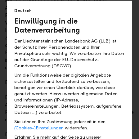
Phasen erhöhter geopolitischer Risiken, hoher
Aktienindizes oder tiefem Zinsniveau der Mut zum
Deutsch
Einstieg. Es wird oft (zu lange) zugewartet.
Einwilligung in die
Verständlicherweise wünschen sich Anleger beim
Datenverarbeitung
Investieren den "perfekten" Zeitpunkt, gerade auch in
Zeiten erhöhter Unsicherheit. Dieser Wunsch bleibt aber,
Der Liechtensteinischen Landesbank AG (LLB) ist
abgesehen von glücklichen Zufällen, illusorisch.
der Schutz Ihrer Personendaten und Ihrer
Besonders für volatile und risikobehaftete Anlageklassen
Privatsphäre sehr wichtig. Wir verarbeiten Ihre Daten
auf der Grundlage der EU-Datenschutz-
ist der Einstiegszeitpunkt besonders wichtig – der Erfolg
Grundverordnung (DSGVO).
aber nicht genau vorhersehbar.
Um die Funktionsweise der digitalen Angebote
sicherzustellen und fortlaufend zu verbessern,
Besser gestaffelt als zufällig investiert
benötigen wir einen Überblick darüber, wie diese
genutzt werden. Hierzu werden allgemeine Daten
Deshalb können sich Anleger auch für einen gestaffelten
und Informationen (IP-Adresse,
Aufbau ihrer Vermögenswerte entscheiden und damit
Browsereinstellungen, Betriebssystem, aufgerufene
Risiken dämpfen. Ein solcher systematischer Einstieg sollte
Dateien …) verarbeitet.
nach einem definierten Mechanismus erfolgen.
Sie können Ihre Zustimmung jederzeit in den
(Cookies-)Einstellungen
widerrufen.
Die Investitionssumme wird beim gestaffelten
Erfahren Sie mehr auf der Seite zu unserer