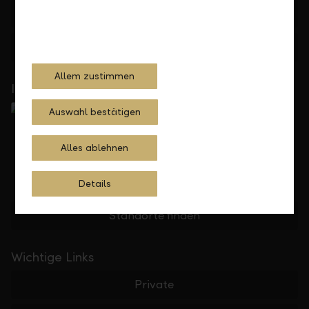
+423 236 88 11
Feedback
Anfrage
Allem zustimmen
In Ihrer Nähe
Auswahl bestätigen
Alles ablehnen
Details
Standorte finden
Wichtige Links
Private