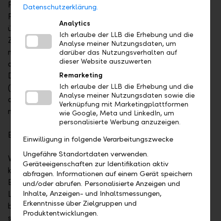
Portfolioaufbau stufenweise investiert. Das angestrebte
Datenschutzerklärung.
Portfoliovolumen wird so sorgfältig, in regelmässigen und
Analytics
überschaubaren Schritten, über einen bestimmten
Ich erlaube der LLB die Erhebung und die
Zeitraum aufgebaut. Das ermöglicht, bei fallenden Kursen
Analyse meiner Nutzungsdaten, um
mehr Wertpapiere zu kaufen als bei steigenden. Dies hat
darüber das Nutzungsverhalten auf
dieser Website auszuwerten
den erfreulichen Effekt, dass die Papiere zu attraktiven
Durchschnittspreisen zugekauft werden können
Remarketing
Ich erlaube der LLB die Erhebung und die
(«Durchschnittspreis-Effekt»). Gleichzeitig verringert sich
Analyse meiner Nutzungsdaten sowie die
die Gefahr des «Kaufs im ungünstigsten Moment»
Verknüpfung mit Marketingplattformen
markant.
wie Google, Meta und LinkedIn, um
personalisierte Werbung anzuzeigen.
Einfach mit dem LLB Anlageplan
Einwilligung in folgende Verarbeitungszwecke
Ungefähre Standortdaten verwenden.
Vom aufgezeigten Vorteil eines gestaffelten Investments
Geräteeigenschaften zur Identifikation aktiv
können Anleger auch profitieren, indem sie eine
abfragen. Informationen auf einem Gerät speichern
Einmaleinlage mit einem Anlageplan verbinden. Bei der
und/oder abrufen. Personalisierte Anzeigen und
Inhalte, Anzeigen- und Inhaltsmessungen,
Liechtensteinischen Landesbank AG können Kunden
Erkenntnisse über Zielgruppen und
bereits mit einem Betrag ab CHF 10'000 problemlos und
Produktentwicklungen.
systematisch von der Entwicklung an den Finanzmärkten