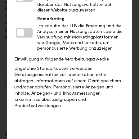
vor allem, um bei den Analysen keine zu grosse
darüber das Nutzungsverhalten auf
Euphorie für das vierte Quartal aufkommen zu
dieser Website auszuwerten
lassen. Wir gehen aber davon aus, dass LVMH in den
Remarketing
nächsten Jahren auf einem soliden Wachstumspfad
Ich erlaube der LLB die Erhebung und die
bleibt. In einem europäischen Portfolio sollte LVMH
Analyse meiner Nutzungsdaten sowie die
weiterhin die Basisanlage für Luxusgüter sein.
Verknüpfung mit Marketingplattformen
wie Google, Meta und LinkedIn, um
personalisierte Werbung anzuzeigen.
Einwilligung in folgende Verarbeitungszwecke
Ungefähre Standortdaten verwenden.
Geräteeigenschaften zur Identifikation aktiv
abfragen. Informationen auf einem Gerät speichern
Asset Management
Berichte
Märkte
und/oder abrufen. Personalisierte Anzeigen und
Inhalte, Anzeigen- und Inhaltsmessungen,
Erkenntnisse über Zielgruppen und
Teilen
Drucken
Produktentwicklungen.
Rechtlicher Hinweis: Angaben im Sinne der Finanzanalyse-Vorschriften