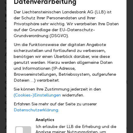
Datenverarbeitung
übertreffen. Bei Parfüm und Kosmetika stiegen die
Umsätze gar um 17 Prozent. Die Parfüm- und
Der Liechtensteinischen Landesbank AG (LLB) ist
Kosmetiksparte profitierte vom Verkaufsstart von
der Schutz Ihrer Personendaten und Ihrer
"Miss Dior"- und "Mon Guerlain"-Parfüm sowie des
Privatsphäre sehr wichtig. Wir verarbeiten Ihre Daten
"Fenty Beauty by Rihanna"-Make-ups.
auf der Grundlage der EU-Datenschutz-
Grundverordnung (DSGVO).
Allein die Chinesen geben für Luxus im eigenen Land
Um die Funktionsweise der digitalen Angebote
inzwischen mehr aus, als sie dies als Touristen im
sicherzustellen und fortlaufend zu verbessern,
Ausland tun. Und China wächst weiter – rascher als
benötigen wir einen Überblick darüber, wie diese
der Rest von Asien –, eben durch die Verlagerung der
genutzt werden. Hierzu werden allgemeine Daten
Umsätze vom Tourismus zurück zum Festland. Das
und Informationen (IP-Adresse,
Browsereinstellungen, Betriebssystem, aufgerufene
liegt auch daran, dass China die Preise stärker
Dateien …) verarbeitet.
angeglichen und strengere Zollkontrollen eingeleitet
hat. Im Reich der Mitte ist der Appetit auf Luxus
Sie können Ihre Zustimmung jederzeit in den
ungestillt. Der französische Luxuskonzern LVMH, zu
(Cookies-)Einstellungen
widerrufen.
dem auch die Marke Louis Vuitton gehört, macht
Erfahren Sie mehr auf der Seite zu unserer
glänzende Geschäfte.
Datenschutzerklärung.
Analytics
Trotz der beeindruckenden Zahlen ist LVMH beim
Ich erlaube der LLB die Erhebung und die
Ausblick jedoch vorsichtig geblieben. Wahrscheinlich
Analyse meiner Nutzungsdaten, um