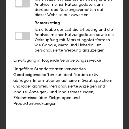
Gold 50
CHF
5'638.62
5'640.19
Analyse meiner Nutzungsdaten, um
g
darüber das Nutzungsverhalten auf
dieser Website auszuwerten
Gold 100
CHF
11'277.25
11'280.39
Remarketing
g
Ich erlaube der LLB die Erhebung und die
Analyse meiner Nutzungsdaten sowie die
Verknüpfung mit Marketingplattformen
Gold 250
CHF
28'193.12
28'200.97
wie Google, Meta und LinkedIn, um
g
personalisierte Werbung anzuzeigen.
Einwilligung in folgende Verarbeitungszwecke
Gold 500
CHF
56'386.23
56'401.94
g
Ungefähre Standortdaten verwenden.
Geräteeigenschaften zur Identifikation aktiv
abfragen. Informationen auf einem Gerät speichern
Gold
CHF
112'772.47
112'803.89
und/oder abrufen. Personalisierte Anzeigen und
1000 g
Inhalte, Anzeigen- und Inhaltsmessungen,
Erkenntnisse über Zielgruppen und
Silber
CHF
1'650.01
1'651.17
Produktentwicklungen.
1000 g
Silber 1
CHF
51.32
51.36
Unze