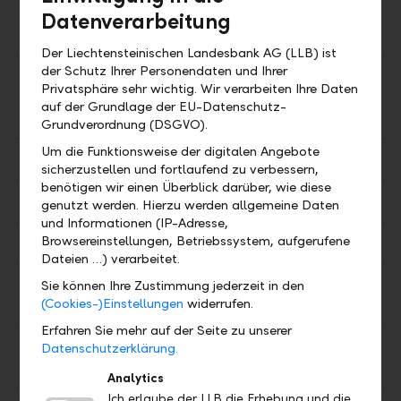
Canada 1
Datenverarbeitung
Unze
Der Liechtensteinischen Landesbank AG (LLB) ist
der Schutz Ihrer Personendaten und Ihrer
Australian
CHF
3'440.98
3'660.24
Privatsphäre sehr wichtig. Wir verarbeiten Ihre Daten
Nugget 1
auf der Grundlage der EU-Datenschutz-
Unze
Grundverordnung (DSGVO).
Um die Funktionsweise der digitalen Angebote
Gold 1 g
CHF
112.77
112.80
sicherzustellen und fortlaufend zu verbessern,
benötigen wir einen Überblick darüber, wie diese
Gold 2 g
CHF
225.54
225.61
genutzt werden. Hierzu werden allgemeine Daten
und Informationen (IP-Adresse,
Browsereinstellungen, Betriebssystem, aufgerufene
Gold 5 g
CHF
563.86
564.02
Dateien …) verarbeitet.
Gold 10
CHF
1'127.72
1'128.04
Sie können Ihre Zustimmung jederzeit in den
(Cookies-)Einstellungen
widerrufen.
g
Erfahren Sie mehr auf der Seite zu unserer
Gold 20
CHF
2'255.45
2'256.08
Datenschutzerklärung.
g
Analytics
Ich erlaube der LLB die Erhebung und die