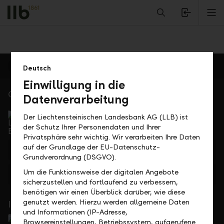
Alerts.Headline
mit Iris Rast, Roger Wohlwend und Christian Zogg
M
Deutsch
Einwilligung in die
Gerne für Sie da
Datenverarbeitung
Service Direkt
Der Liechtensteinischen Landesbank AG (LLB) ist
Telefonisch erreichbar von Montag bis Freitag, 08.00
der Schutz Ihrer Personendaten und Ihrer
bis 17.30 Uhr
Privatsphäre sehr wichtig. Wir verarbeiten Ihre Daten
auf der Grundlage der EU-Datenschutz-
+423 236 88 11
Grundverordnung (DSGVO).
Um die Funktionsweise der digitalen Angebote
Feedback
Anfrage
sicherzustellen und fortlaufend zu verbessern,
benötigen wir einen Überblick darüber, wie diese
genutzt werden. Hierzu werden allgemeine Daten
In Ihrer Nähe
und Informationen (IP-Adresse,
Browsereinstellungen, Betriebssystem, aufgerufene