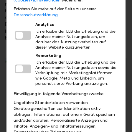
(Cookies-)Einstellungen
widerrufen.
mit Themen wie Geldanlage oder Vorsorge
Erfahren Sie mehr auf der Seite zu unserer
beschäftigen oder ob Sie gezielt nach dem besten
Datenschutzerklärung.
Asset Management suchen – mit unserem Private
Banking erleben Sie eine echte Beratung, bei der Sie
Analytics
im Mittelpunkt stehen. Das ist unser "Persönliches
Ich erlaube der LLB die Erhebung und die
Analyse meiner Nutzungsdaten, um
Banking in Perfektion".
darüber das Nutzungsverhalten auf
dieser Website auszuwerten
Remarketing
Ich erlaube der LLB die Erhebung und die
Analyse meiner Nutzungsdaten sowie die
Verknüpfung mit Marketingplattformen
wie Google, Meta und LinkedIn, um
personalisierte Werbung anzuzeigen.
Einwilligung in folgende Verarbeitungszwecke
Ungefähre Standortdaten verwenden.
Geräteeigenschaften zur Identifikation aktiv
Kennen Sie Ihren Anlegertyp? Finden Sie in wenigen
abfragen. Informationen auf einem Gerät speichern
Minuten heraus, welchem Anlegertyp Sie entsprechen.
und/oder abrufen. Personalisierte Anzeigen und
Inhalte, Anzeigen- und Inhaltsmessungen,
Anlegertyp ermitteln