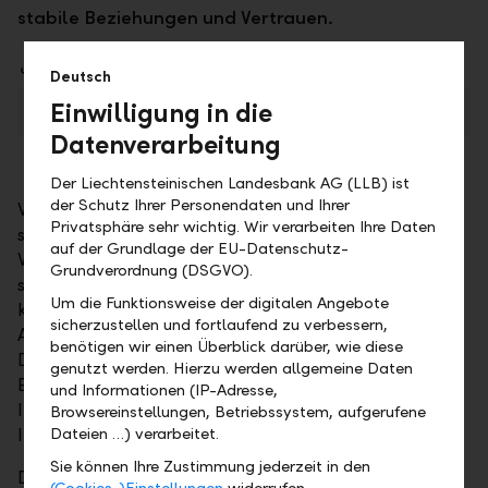
stabile Beziehungen und Vertrauen.
Downloads
Deutsch
Einwilligung in die
Geld & Börse
PDF
Datenverarbeitung
Der Liechtensteinischen Landesbank AG (LLB) ist
der Schutz Ihrer Personendaten und Ihrer
Wir verstehen Partnerschaften als Versprechen, die
Privatsphäre sehr wichtig. Wir verarbeiten Ihre Daten
sich jederzeit neu einlösen. Und dafür tragen wir
auf der Grundlage der EU-Datenschutz-
Verantwortung, damit Sie immer bestens beraten
Grundverordnung (DSGVO).
sind und wir langfristig Ihr Vertrauen geniessen
Um die Funktionsweise der digitalen Angebote
können. Sie haben stets einen festen
sicherzustellen und fortlaufend zu verbessern,
Ansprechpartner für Ihre Finanzangelegenheiten.
benötigen wir einen Überblick darüber, wie diese
Durch die enge Zusammenarbeit können unsere
genutzt werden. Hierzu werden allgemeine Daten
Experten massgeschneiderte Lösungen anbieten, die
und Informationen (IP-Adresse,
Ihrer persönlichen Situation entsprechen und zu
Browsereinstellungen, Betriebssystem, aufgerufene
Ihren Zielen passen.
Dateien …) verarbeitet.
Sie können Ihre Zustimmung jederzeit in den
Dabei spielt es keine Rolle, ob Sie sich das erste Mal