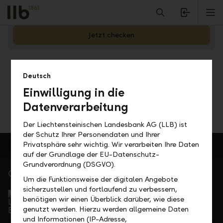
Alerts.Headline
M
Orientieren Sie sich mit unserem Hypo-Profilchecker
Jetzt checken
Deutsch
Teilen
Drucken
Einwilligung in die
Datenverarbeitung
Der Liechtensteinischen Landesbank AG (LLB) ist
der Schutz Ihrer Personendaten und Ihrer
Privatsphäre sehr wichtig. Wir verarbeiten Ihre Daten
auf der Grundlage der EU-Datenschutz-
Grundverordnung (DSGVO).
Gerne für Sie da
Um die Funktionsweise der digitalen Angebote
Service Direkt
sicherzustellen und fortlaufend zu verbessern,
benötigen wir einen Überblick darüber, wie diese
Telefonisch erreichbar von Montag bis Freitag, 08.00
genutzt werden. Hierzu werden allgemeine Daten
bis 17.30 Uhr
und Informationen (IP-Adresse,