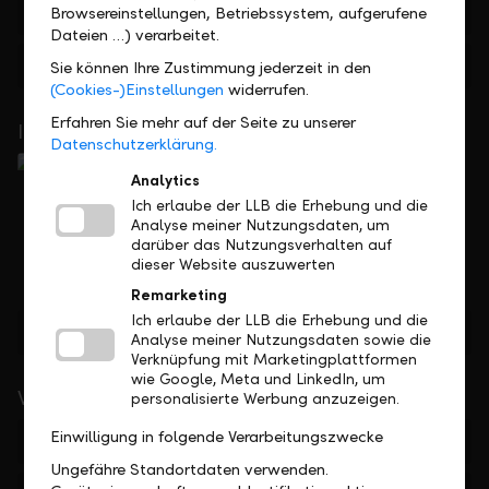
+423 236 88 11
Browsereinstellungen, Betriebssystem, aufgerufene
Dateien …) verarbeitet.
Feedback
Anfrage
Sie können Ihre Zustimmung jederzeit in den
(Cookies-)Einstellungen
widerrufen.
Erfahren Sie mehr auf der Seite zu unserer
In Ihrer Nähe
Datenschutzerklärung.
Analytics
Ich erlaube der LLB die Erhebung und die
Analyse meiner Nutzungsdaten, um
darüber das Nutzungsverhalten auf
dieser Website auszuwerten
Remarketing
Ich erlaube der LLB die Erhebung und die
Standorte finden
Analyse meiner Nutzungsdaten sowie die
Verknüpfung mit Marketingplattformen
wie Google, Meta und LinkedIn, um
Wichtige Links
personalisierte Werbung anzuzeigen.
Einwilligung in folgende Verarbeitungszwecke
Private
Ungefähre Standortdaten verwenden.