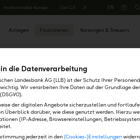
EN
Institutionelle Kunden
Die LLB
S
Hilfe
Anlegen
Finanzieren
Vorsorgen & Steuern
 in die Datenverarbeitung
othek
ischen Landesbank AG (LLB) ist der Schutz Ihrer Personend
 wichtig. Wir verarbeiten Ihre Daten auf der Grundlage d
 (DSGVO).
Teilen
Drucken
eise der digitalen Angebote sicherzustellen und fortlaufe
en Überblick darüber, wie diese genutzt werden. Hierzu w
tionen (IP-Adresse, Browsereinstellungen, Betriebssyste
itet.
ustimmung jederzeit in den
(Cookies-)Einstellungen
widerr