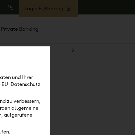
Login E-Banking
uche
Anrufen
Private Banking
Weiter
aten und Ihrer
er EU-Datenschutz-
nd zu verbessern,
erden allgemeine
m, aufgerufene
ufen.