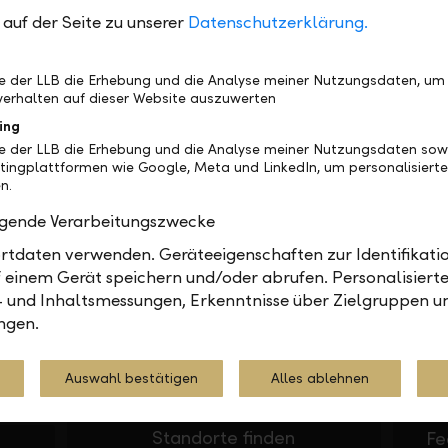
auf der Seite zu unserer
Datenschutzerklärung.
be der LLB die Erhebung und die Analyse meiner Nutzungsdaten, um
erhalten auf dieser Website auszuwerten
ing
be der LLB die Erhebung und die Analyse meiner Nutzungsdaten sow
tingplattformen wie Google, Meta und LinkedIn, um personalisiert
n.
olgende Verarbeitungszwecke
In Ihrer Nähe
Gerne
tdaten verwenden. Geräteeigenschaften zur Identifikatio
 einem Gerät speichern und/oder abrufen. Personalisiert
- und Inhaltsmessungen, Erkenntnisse über Zielgruppen u
ngen.
Auswahl bestätigen
Alles ablehnen
Standorte finden
Fe