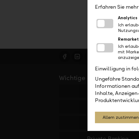
Erfahren Sie mehr 
Analytics
Ich erlau
Nutzungsv
Remarket
Ich erlau
mit Marke
anzuzeige
Einwilligung in f
Wichtige Links
Ungefähre Standor
Informationen auf
Private
Inhalte, Anzeigen
Produktentwicklu
Firmen
Allem zustimmen
Institutionelle
Private Banking