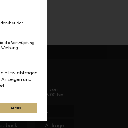
 darüber das
ie die Verknüpfung
e Werbung
 für Sie da
n aktiv abfragen.
e Anzeigen und
Service Direkt
nd
Telefonisch erreichbar von
Montag bis Freitag, 08.00 bis
17.30 Uhr
Details
+423 236 88 11
edback
Anfrage