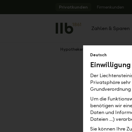
Alerts.Headline
Privatkunden
Firmenkunden
Zahlen & Sparen
Hypotheken
Zurück
Deutsch
Einwilligung
Festhyp
Der Liechtenstein
Privatsphäre sehr
Grundverordnung
Um die Funktionsw
benötigen wir ein
Daten und Informa
Dateien …) verarbe
Sie können Ihre Z