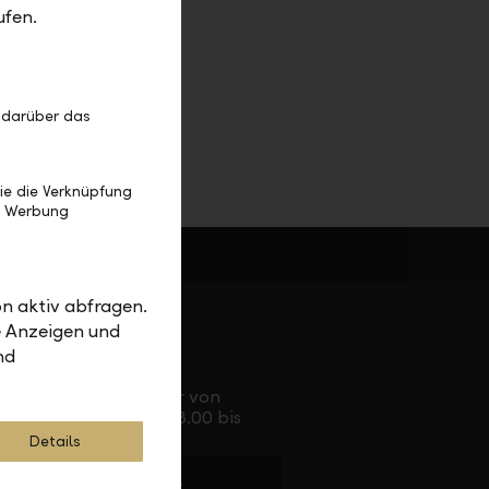
ufen.
 darüber das
ie die Verknüpfung
e Werbung
n aktiv abfragen.
 für Sie da
e Anzeigen und
nd
Service Direkt
Telefonisch erreichbar von
Montag bis Freitag, 08.00 bis
17.30 Uhr
Details
+423 236 88 11