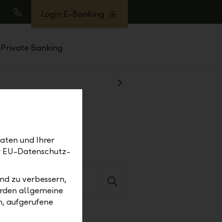
Login E-Banking
uche
Anrufen
Private Banking
Weiter
aten und Ihrer
er EU-Datenschutz-
te
nd zu verbessern,
erden allgemeine
m, aufgerufene