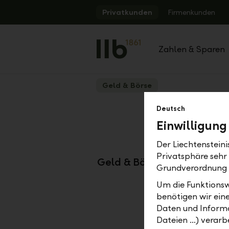
Alerts.Headline
Privatkunden
Firmenkunden
Zahlen & Sparen
Geld & Börse
Zurück
Deutsch
Archiv 
Einwilligung
Der Liechtenstein
Privatsphäre sehr
Geld & Börse – Ihr Magaz
Grundverordnung
Um die Funktionsw
benötigen wir ein
Daten und Informa
Dateien …) verarbe