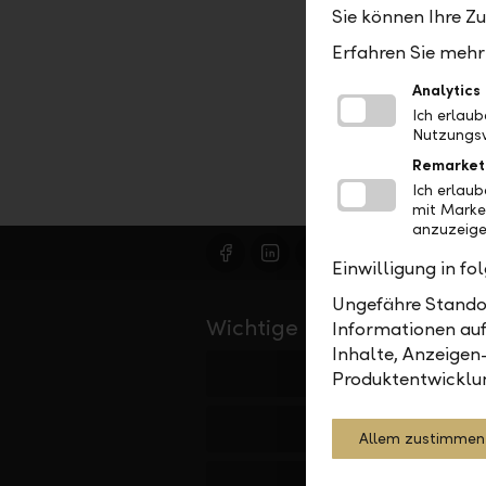
Sie können Ihre Z
Erfahren Sie mehr 
Analytics
Ich erlau
Nutzungsv
Remarket
Ich erlau
mit Marke
anzuzeige
Einwilligung in f
Ungefähre Standor
Wichtige Links
Informationen auf
Inhalte, Anzeigen
Private
Produktentwicklu
Firmen
Allem zustimmen
Institutionelle