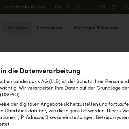
EN
Institutionelle Kunden
Die LLB
S
Hilfe
Anlegen
Finanzieren
Vorsorgen & Steuern
Geld & Börse
 in die Datenverarbeitung
ischen Landesbank AG (LLB) ist der Schutz Ihrer Personend
 wichtig. Wir verarbeiten Ihre Daten auf der Grundlage d
in mit Fokus auf Vermögensverwaltung & Märk
 (DSGVO).
eise der digitalen Angebote sicherzustellen und fortlaufe
en Überblick darüber, wie diese genutzt werden. Hierzu w
tionen (IP-Adresse, Browsereinstellungen, Betriebssyste
itet.