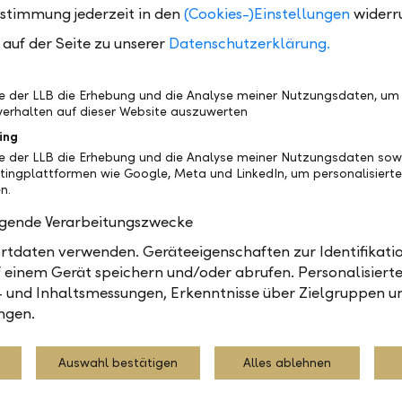
Keine Ergebnisse gefunden
ustimmung jederzeit in den
(Cookies-)Einstellungen
widerr
auf der Seite zu unserer
Datenschutzerklärung.
Drucken
be der LLB die Erhebung und die Analyse meiner Nutzungsdaten, um
erhalten auf dieser Website auszuwerten
ing
be der LLB die Erhebung und die Analyse meiner Nutzungsdaten sow
tingplattformen wie Google, Meta und LinkedIn, um personalisiert
n.
olgende Verarbeitungszwecke
tdaten verwenden. Geräteeigenschaften zur Identifikatio
In Ihrer Nähe
Gerne
 einem Gerät speichern und/oder abrufen. Personalisiert
- und Inhaltsmessungen, Erkenntnisse über Zielgruppen u
ngen.
Auswahl bestätigen
Alles ablehnen