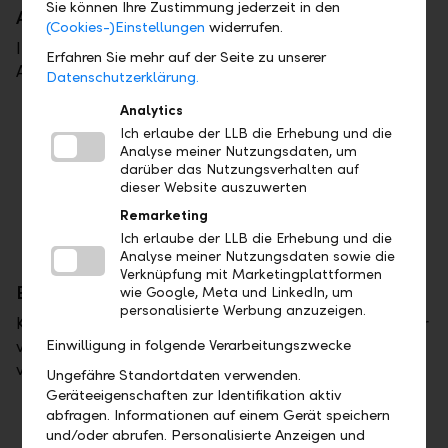
Sie können Ihre Zustimmung jederzeit in den
Aktien sind zu teuer.
(Cookies-)Einstellungen
widerrufen.
In den letzten Jahren war die Performance von
Erfahren Sie mehr auf der Seite zu unserer
Aktien mehrheitlich sehr gut.
Datenschutzerklärung.
Analytics
Aktien sind zwar nicht mehr billig, die
Ich erlaube der LLB die Erhebung und die
Dividendenrendite ist aber immer noch
Analyse meiner Nutzungsdaten, um
attraktiv und bedeutend höher als die
darüber das Nutzungsverhalten auf
Renditen von Obligationen.
dieser Website auszuwerten
Remarketing
Ein langfristig orientierter Investor braucht
Ich erlaube der LLB die Erhebung und die
Aktien als Performancetreiber im Portfolio.
Analyse meiner Nutzungsdaten sowie die
Verknüpfung mit Marketingplattformen
Es steht uns eine Finanzkrise bevor.
wie Google, Meta und LinkedIn, um
personalisierte Werbung anzuzeigen.
Krisen an den Finanzmärkten kommen immer wieder
vor. Sie können unterschiedliche Auslöser haben. In
Einwilligung in folgende Verarbeitungszwecke
vielen Fällen lassen sie sich nicht prognostizieren.
Ungefähre Standortdaten verwenden.
Geräteeigenschaften zur Identifikation aktiv
Wer Angst hat, sollte generell nicht
abfragen. Informationen auf einem Gerät speichern
investieren. Er muss dann allerdings damit
und/oder abrufen. Personalisierte Anzeigen und