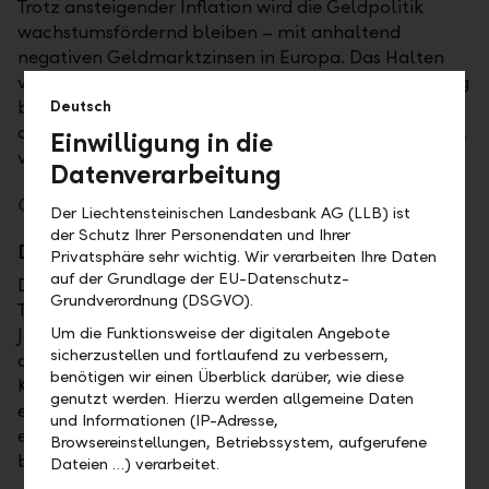
Trotz ansteigender Inflation wird die Geldpolitik
wachstumsfördernd bleiben – mit anhaltend
negativen Geldmarktzinsen in Europa. Das Halten
von Liquidität führt zu Kaufkraftverlusten, als Ausweg
bietet sich die Investition in ein (defensives) Portfolio
Deutsch
an. Mit Cash übersteht man zwar jede Krise schadlos,
Einwilligung in die
verpasst aber im Laufe der Jahre viel Performance.
Datenverarbeitung
Gründe, nicht zu investieren, gibt es immer
Der Liechtensteinischen Landesbank AG (LLB) ist
der Schutz Ihrer Personendaten und Ihrer
Die Zinsen sind zu tief.
Privatsphäre sehr wichtig. Wir verarbeiten Ihre Daten
auf der Grundlage der EU-Datenschutz-
Die Verfallsrenditen sind auf einem historischen
Grundverordnung (DSGVO).
Tiefstand. Das Ertragspotenzial für die nächsten
Um die Funktionsweise der digitalen Angebote
Jahre ist deshalb gering. Aber die Erträge dürften
sicherzustellen und fortlaufend zu verbessern,
dennoch grösser sein als diejenigen von
benötigen wir einen Überblick darüber, wie diese
Kontoguthaben. Auf den Kontoguthaben werden ab
genutzt werden. Hierzu werden allgemeine Daten
einem gewissen Betrag aktuell sogar Negativzinsen
und Informationen (IP-Adresse,
erhoben − was wiederum für Anlagen
Browsereinstellungen, Betriebssystem, aufgerufene
beziehungsweise Investments spricht.
Dateien …) verarbeitet.