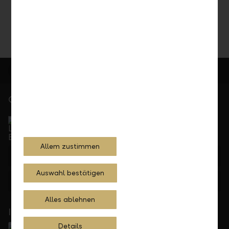
Gerne für Sie da
Service Direkt
Telefonisch erreichbar von Montag bis Freitag, 08.00
bis 17.30 Uhr
Allem zustimmen
+423 236 88 11
Auswahl bestätigen
Feedback
Anfrage
Alles ablehnen
In Ihrer Nähe
Details