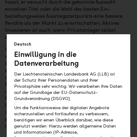
heisst, er versucht durch die gekonnte Auswahl
einzelner Titel oder die Wahl des besten Ein-
beziehungsweise Ausstiegszeitpunkts eine bessere
Rendite als der Markt zu erwirtschaften. Aktives
Investieren ist auch, wenn Privatanleger selbst
einzelne Aktien für ihr Depot auswählen.
Deutsch
Während aktive Vermögensmanager in den
Einwilligung in die
vergangenen Jahren viel Kritik einstecken mussten,
Datenverarbeitung
boomte das passive Investieren. Die
zugrundeliegende Theorie beim passiven Anlegen ist
Der Liechtensteinischen Landesbank AG (LLB) ist
die sogenannte Effizienzmarkttheorie, die von
der Schutz Ihrer Personendaten und Ihrer
Eugene Fama in den 60er-Jahren aufgestellt wurde
Privatsphäre sehr wichtig. Wir verarbeiten Ihre Daten
und die sich in den 70er-Jahren zur vorherrschenden
auf der Grundlage der EU-Datenschutz-
Finanzmarkttheorie etablierte. Sie besagt, dass
Grundverordnung (DSGVO).
Finanzmärkte selbst effizient sind. Alle verfügbaren
Um die Funktionsweise der digitalen Angebote
Informationen sind bereits in den Wertpapierpreisen
sicherzustellen und fortlaufend zu verbessern,
enthalten. Es ist demnach nicht möglich, den Markt
benötigen wir einen Überblick darüber, wie diese
langfristig zu schlagen.
genutzt werden. Hierzu werden allgemeine Daten
und Informationen (IP-Adresse,