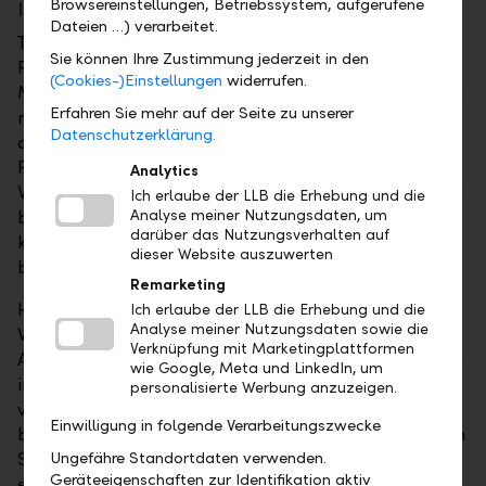
Browsereinstellungen, Betriebssystem, aufgerufene
Irrationale Marktteilnehmer
Dateien …) verarbeitet.
Trotz des überzeugenden Ansatzes zeigt sich in der
Sie können Ihre Zustimmung jederzeit in den
Praxis und in vielen empirischen Studien, dass die
(Cookies-)Einstellungen
widerrufen.
Märkte nicht immer alle verfügbaren Informationen
Erfahren Sie mehr auf der Seite zu unserer
reflektieren. Zudem verhalten sich Markteilnehmer
Datenschutzerklärung.
oft irrational und geleitet von psychologischen
Faktoren. "Behavioral Finance" – die sogenannte
Analytics
Verhaltensökonomie – zeigt denn auch, dass Anleger
Ich erlaube der LLB die Erhebung und die
bei der Verarbeitung von Informationen oft
Analyse meiner Nutzungsdaten, um
darüber das Nutzungsverhalten auf
kognitiven Anomalien und menschlichen Irrtümern
dieser Website auszuwerten
bei der Argumentation unterliegen.
Remarketing
Hier liegen die besonderen Chancen für den aktiven
Ich erlaube der LLB die Erhebung und die
Analyse meiner Nutzungsdaten sowie die
Vermögensverwalter. Mit passiven
Verknüpfung mit Marketingplattformen
Anlageinstrumenten partizipiert man an sämtlichen
wie Google, Meta und LinkedIn, um
ineffizienten Bewegungen eins zu eins mit und
personalisierte Werbung anzuzeigen.
verpasst deshalb Renditechancen. Zudem kann es
Einwilligung in folgende Verarbeitungszwecke
beim passiven Investieren zu einer Konzentration von
Sektoren und Einzeltiteln kommen, die einer
Ungefähre Standortdaten verwenden.
Geräteeigenschaften zur Identifikation aktiv
effizienten Portfoliodiversifikation zuwiderlaufen. So