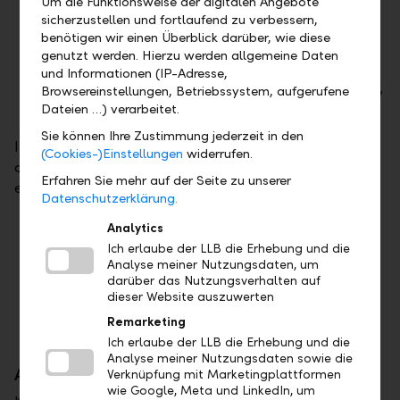
Um die Funktionsweise der digitalen Angebote
sicherzustellen und fortlaufend zu verbessern,
der Experte für die industrielle, thermische
benötigen wir einen Überblick darüber, wie diese
Prozesstechnik Listemann Technology AG,
genutzt werden. Hierzu werden allgemeine Daten
Eschen,
und Informationen (IP-Adresse,
die Bäckerei Konditorei-Confiserie Wanger AG,
Browsereinstellungen, Betriebssystem, aufgerufene
Schaan.
Dateien …) verarbeitet.
Sie können Ihre Zustimmung jederzeit in den
In der Kategorie
"Newcomer des Jahres"
erreichten
(Cookies-)Einstellungen
widerrufen.
drei KMU das Finale, die besonders kreativ ihre
Erfahren Sie mehr auf der Seite zu unserer
eigenen Wege gehen:
Datenschutzerklärung.
die Gourmet-Kaffeerösterei Demmel AG,
Analytics
Schaan
Ich erlaube der LLB die Erhebung und die
Analyse meiner Nutzungsdaten, um
der Fruchtpulver-Hersteller frooggies AG,
darüber das Nutzungsverhalten auf
Triesen,
dieser Website auszuwerten
das Hotelkonzept b_smart selection,
Remarketing
Gamprin-Bendern.
Ich erlaube der LLB die Erhebung und die
Analyse meiner Nutzungsdaten sowie die
Award macht verborgene Stars sichtbar
Verknüpfung mit Marketingplattformen
wie Google, Meta und LinkedIn, um