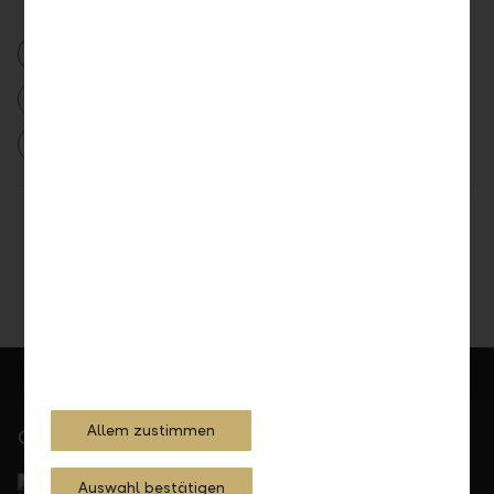
2018
Medienmitteilung
Auszeichnungen
Auszeichnung LLB KMU Award
LLB KMU Award 2018
LLB KMU Award
Teilen
Drucken
Allem zustimmen
Gerne für Sie da
Service Direkt
Auswahl bestätigen