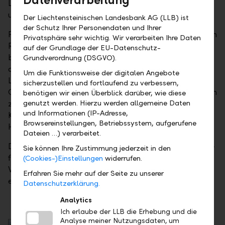
Datenverarbeitung
Liechtenstein profitierte – dank defensiver Struktur
und starker Anbindung an die Schweiz.
Der Liechtensteinischen Landesbank AG (LLB) ist
der Schutz Ihrer Personendaten und Ihrer
Für die LLB war es ein Jahr der Veränderung. Christoph
Privatsphäre sehr wichtig. Wir verarbeiten Ihre Daten
Reich, langjähriges Mitglied der Gruppenleitung und
auf der Grundlage der EU-Datenschutz-
bisheriger Group CFO, übernahm die Verantwortung
Grundverordnung (DSGVO).
als CEO. Zudem übernahm Michael Hartmann die
Um die Funktionsweise der digitalen Angebote
Leitung der Division Privat- und Firmenkunden.
sicherzustellen und fortlaufend zu verbessern,
Gleichzeitig zog sich die LLB aus dem Mittleren Osten
benötigen wir einen Überblick darüber, wie diese
zurück und stärkte mit der Übernahme der Zürcher
genutzt werden. Hierzu werden allgemeine Daten
und Informationen (IP-Adresse,
Kantonalbank Österreich AG ihre Präsenz im
Browsereinstellungen, Betriebssystem, aufgerufene
Heimmarkt.
Dateien …) verarbeitet.
Die Partnerschaft mit der Wirtschaftskammer wurde
Sie können Ihre Zustimmung jederzeit in den
fortgeführt. Zudem unterstützt die LLB erneut die
(Cookies-)Einstellungen
widerrufen.
Weihnachtssternaktion – mit besten Wünschen für
Erfahren Sie mehr auf der Seite zu unserer
ein erfolgreiches Weihnachtsgeschäft.
Datenschutzerklärung.
Analytics
Ich erlaube der LLB die Erhebung und die
Analyse meiner Nutzungsdaten, um