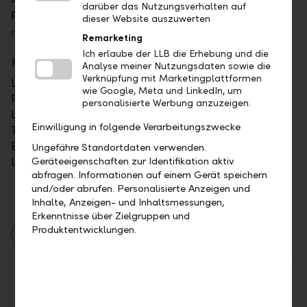
darüber das Nutzungsverhalten auf
dieser Website auszuwerten
Fabian Kind, Leiter Firmenkunden Liechtenstein
Remarketing
Ich erlaube der LLB die Erhebung und die
Kontakt
Analyse meiner Nutzungsdaten sowie die
Verknüpfung mit Marketingplattformen
Liechtensteinische Landesbank AG
wie Google, Meta und LinkedIn, um
Fabian Kind
personalisierte Werbung anzuzeigen.
Leiter Firmenkunden Liechtenstein
Einwilligung in folgende Verarbeitungszwecke
Tel.: +423 236 84 58
E-Mail: fabian.kind@llb.li
Ungefähre Standortdaten verwenden.
llb.li
Geräteeigenschaften zur Identifikation aktiv
abfragen. Informationen auf einem Gerät speichern
und/oder abrufen. Personalisierte Anzeigen und
Inhalte, Anzeigen- und Inhaltsmessungen,
Erkenntnisse über Zielgruppen und
Produktentwicklungen.
2025
Firmenkunden
Teilen
Drucken