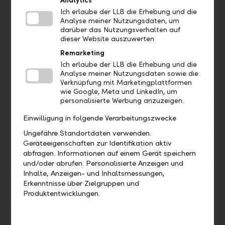
Analytics
Gold 50
CHF
5'558.52
5'559.18
Ich erlaube der LLB die Erhebung und die
g
Analyse meiner Nutzungsdaten, um
darüber das Nutzungsverhalten auf
dieser Website auszuwerten
Gold 100
CHF
11'117.04
11'118.36
g
Remarketing
Ich erlaube der LLB die Erhebung und die
Analyse meiner Nutzungsdaten sowie die
Gold 250
CHF
27'792.59
27'795.91
Verknüpfung mit Marketingplattformen
g
wie Google, Meta und LinkedIn, um
personalisierte Werbung anzuzeigen.
Gold 500
CHF
55'585.18
55'591.82
Einwilligung in folgende Verarbeitungszwecke
g
Ungefähre Standortdaten verwenden.
Geräteeigenschaften zur Identifikation aktiv
Gold
CHF
111'170.35
111'183.65
abfragen. Informationen auf einem Gerät speichern
1000 g
und/oder abrufen. Personalisierte Anzeigen und
Inhalte, Anzeigen- und Inhaltsmessungen,
Silber
CHF
1'605.38
1'606.69
Erkenntnisse über Zielgruppen und
1000 g
Produktentwicklungen.
Silber 1
CHF
49.93
49.97
Unze