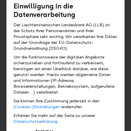
Einwilligung in die
Canada 1
Unze
Datenverarbeitung
Der Liechtensteinischen Landesbank AG (LLB) ist
Australian
CHF
3'402.46
3'618.93
der Schutz Ihrer Personendaten und Ihrer
Nugget 1
Privatsphäre sehr wichtig. Wir verarbeiten Ihre Daten
Unze
auf der Grundlage der EU-Datenschutz-
Grundverordnung (DSGVO).
Gold 1 g
CHF
111.17
111.18
Um die Funktionsweise der digitalen Angebote
sicherzustellen und fortlaufend zu verbessern,
Gold 2 g
CHF
222.34
222.37
benötigen wir einen Überblick darüber, wie diese
genutzt werden. Hierzu werden allgemeine Daten
Gold 5 g
CHF
555.85
555.92
und Informationen (IP-Adresse,
Browsereinstellungen, Betriebssystem, aufgerufene
Dateien …) verarbeitet.
Gold 10
CHF
1'111.70
1'111.84
g
Sie können Ihre Zustimmung jederzeit in den
(Cookies-)Einstellungen
widerrufen.
Gold 20
CHF
2'223.41
2'223.67
Erfahren Sie mehr auf der Seite zu unserer
g
Datenschutzerklärung.