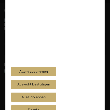
Gerne für Sie da
Service Direkt
Telefonisch erreichbar von Montag bis Freitag, 08.00
bis 17.30 Uhr
+423 236 88 11
Feedback
Anfragen
In Ihrer Nähe
Allem zustimmen
Auswahl bestätigen
Alles ablehnen
Standorte finden
Details