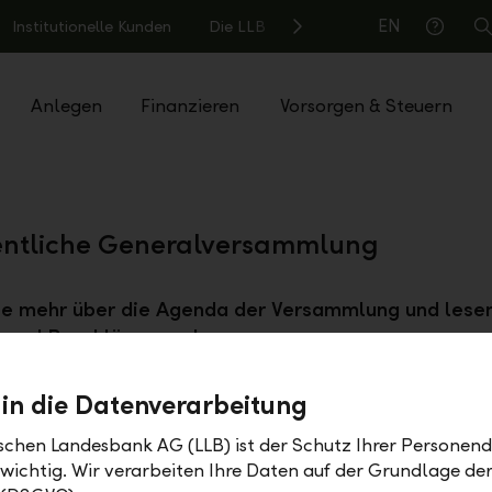
EN
Institutionelle Kunden
Die LLB
S
Hilfe
Anlegen
Finanzieren
Vorsorgen & Steuern
entliche Generalversammlung
ie mehr über die Agenda der Versammlung und lesen
 und Beschlüsse nach.
 in die Datenverarbeitung
ischen Landesbank AG (LLB) ist der Schutz Ihrer Personend
 wichtig. Wir verarbeiten Ihre Daten auf der Grundlage d