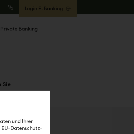
Login E-Banking
uche
Anrufen
Private Banking
 Sie
aten und Ihrer
er EU-Datenschutz-