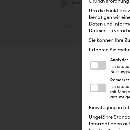
Grundverordnung
Adresse
Um die Funktionsw
benötigen wir ein
Daten und Informa
Dateien …) verarbe
Sie können Ihre Z
Erfahren Sie mehr 
Analytics
Ich erlau
Nutzungsv
Remarket
Ich erlau
mit Marke
anzuzeige
Einwilligung in f
Ungefähre Standor
Informationen auf