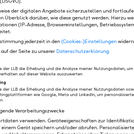
 (DSGVO).
Datum
Uh
eise der digitalen Angebote sicherzustellen und fortlaufe
Fr, 23.04.2027
en Überblick darüber, wie diese genutzt werden. Hierzu w
tionen (IP-Adresse, Browsereinstellungen, Betriebssyste
itet.
ustimmung jederzeit in den
(Cookies-)Einstellungen
widerr
auf der Seite zu unserer
Datenschutzerklärung.
be der LLB die Erhebung und die Analyse meiner Nutzungsdaten, um
erhalten auf dieser Website auszuwerten
ing
Teilen
Drucken
be der LLB die Erhebung und die Analyse meiner Nutzungsdaten sow
tingplattformen wie Google, Meta und LinkedIn, um personalisiert
n.
olgende Verarbeitungszwecke
tdaten verwenden. Geräteeigenschaften zur Identifikatio
 einem Gerät speichern und/oder abrufen. Personalisiert