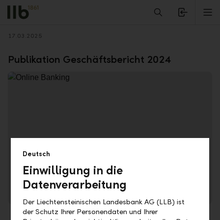
Alerts.Headline
M
Zurück
17.03.2025
Publikation Geschäftsbericht 2024
Deutsch
In unserem Online-Geschäftsbericht erhalten Sie
umfassenden Einblick in unsere Erfolgskennzahlen.
Einwilligung in die
Datenverarbeitung
Zum Online-Geschäftsbericht
Der Liechtensteinischen Landesbank AG (LLB) ist
der Schutz Ihrer Personendaten und Ihrer