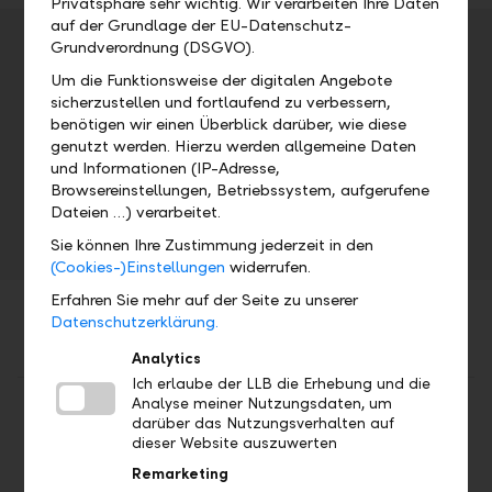
Privatsphäre sehr wichtig. Wir verarbeiten Ihre Daten
auf der Grundlage der EU-Datenschutz-
Veranstaltungsdetails
Grundverordnung (DSGVO).
Um die Funktionsweise der digitalen Angebote
Adresse
sicherzustellen und fortlaufend zu verbessern,
benötigen wir einen Überblick darüber, wie diese
genutzt werden. Hierzu werden allgemeine Daten
Datum
Uhrzeit
und Informationen (IP-Adresse,
Browsereinstellungen, Betriebssystem, aufgerufene
Mo, 17.03.2025
7.00 Uhr
Dateien …) verarbeitet.
Sie können Ihre Zustimmung jederzeit in den
(Cookies-)Einstellungen
widerrufen.
Erfahren Sie mehr auf der Seite zu unserer
Datenschutzerklärung.
Analytics
Ich erlaube der LLB die Erhebung und die
Analyse meiner Nutzungsdaten, um
Teilen
Drucken
darüber das Nutzungsverhalten auf
dieser Website auszuwerten
Remarketing