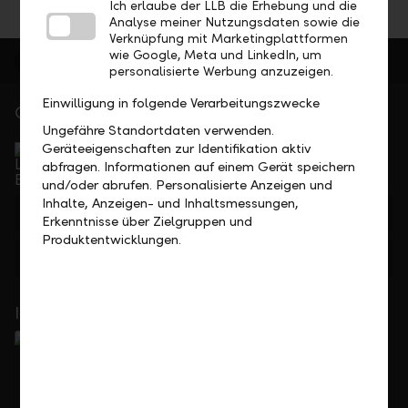
Ich erlaube der LLB die Erhebung und die
Analyse meiner Nutzungsdaten sowie die
Verknüpfung mit Marketingplattformen
wie Google, Meta und LinkedIn, um
personalisierte Werbung anzuzeigen.
Einwilligung in folgende Verarbeitungszwecke
Gerne für Sie da
Ungefähre Standortdaten verwenden.
Service Direkt
Geräteeigenschaften zur Identifikation aktiv
Telefonisch erreichbar von Montag bis Freitag, 08.00
abfragen. Informationen auf einem Gerät speichern
bis 17.30 Uhr
und/oder abrufen. Personalisierte Anzeigen und
Inhalte, Anzeigen- und Inhaltsmessungen,
+423 236 88 11
Erkenntnisse über Zielgruppen und
Produktentwicklungen.
Feedback
Anfrage
In Ihrer Nähe