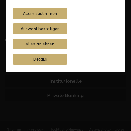
Allem zustimmen
Standorte finden
Auswahl bestätigen
Wichtige Links
Alles ablehnen
Private
Details
Firmen
Institutionelle
Private Banking
Sitemap
Impressum
Rechtliche Hinweise
Datenschutzhinweise