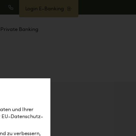
Login E-Banking
uche
Anrufen
Private Banking
aten und Ihrer
rzeit
er EU-Datenschutz-
nd zu verbessern,