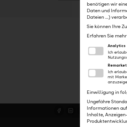
benötigen wir ein
Daten und Informa
Dateien …) verarbe
Sie können Ihre Z
Erfahren Sie mehr 
Analytics
Ich erlau
Nutzungsv
Remarket
Ich erlau
mit Marke
anzuzeige
Einwilligung in f
Ungefähre Standor
Informationen auf
Inhalte, Anzeigen
Produktentwicklu