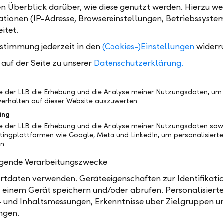
en Überblick darüber, wie diese genutzt werden. Hierzu w
tionen (IP-Adresse, Browsereinstellungen, Betriebssyste
itet.
ustimmung jederzeit in den
(Cookies-)Einstellungen
widerr
auf der Seite zu unserer
Datenschutzerklärung.
be der LLB die Erhebung und die Analyse meiner Nutzungsdaten, um
erhalten auf dieser Website auszuwerten
Teilen
Drucken
ing
be der LLB die Erhebung und die Analyse meiner Nutzungsdaten sow
tingplattformen wie Google, Meta und LinkedIn, um personalisiert
n.
olgende Verarbeitungszwecke
tdaten verwenden. Geräteeigenschaften zur Identifikatio
 einem Gerät speichern und/oder abrufen. Personalisiert
- und Inhaltsmessungen, Erkenntnisse über Zielgruppen u
ngen.