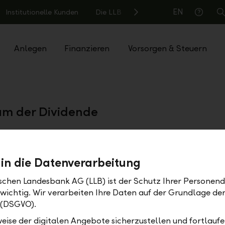
EN
Institutionelle Kunden
Die LLB
S
Hilfe
Anlegen
Finanzieren
Vorsorgen & Steuern
m der Dividende
 in die Datenverarbeitung
ischen Landesbank AG (LLB) ist der Schutz Ihrer Personend
Datum
Uh
 wichtig. Wir verarbeiten Ihre Daten auf der Grundlage d
Di, 09.05.2023
 (DSGVO).
eise der digitalen Angebote sicherzustellen und fortlaufe