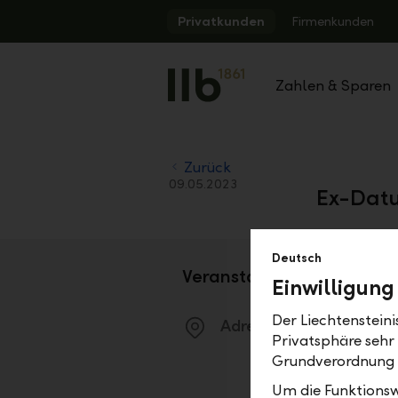
Alerts.Headline
Privatkunden
Firmenkunden
Zahlen & Sparen
Zurück
09.05.2023
Ex-Datu
Deutsch
Veranstaltungsdetails
Einwilligung
Der Liechtenstein
Adresse
Privatsphäre sehr
Grundverordnung
Um die Funktionsw