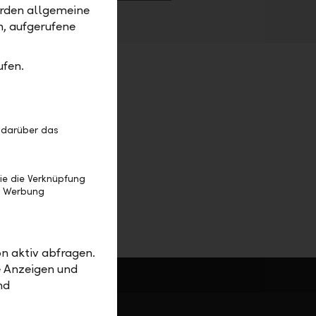
erden allgemeine
m, aufgerufene
ufen.
 darüber das
ie die Verknüpfung
e Werbung
n aktiv abfragen.
e Anzeigen und
nd