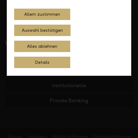
Allem zustimmen
Standorte finden
Auswahl bestätigen
Wichtige Links
Alles ablehnen
Private
Details
Firmen
Institutionelle
Private Banking
Sitemap
Impressum
Rechtliche Hinweise
Datenschutzhinweise