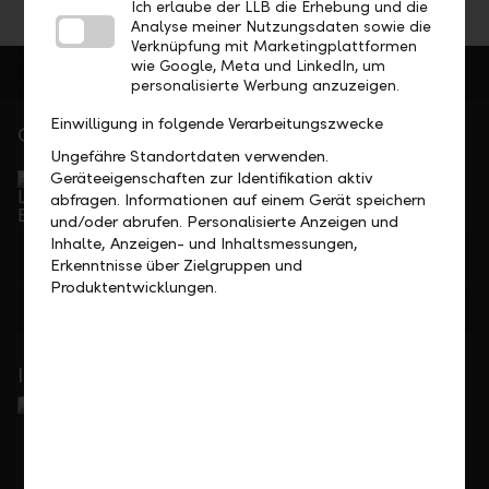
Ich erlaube der LLB die Erhebung und die
Analyse meiner Nutzungsdaten sowie die
Verknüpfung mit Marketingplattformen
wie Google, Meta und LinkedIn, um
personalisierte Werbung anzuzeigen.
Einwilligung in folgende Verarbeitungszwecke
Gerne für Sie da
Ungefähre Standortdaten verwenden.
Service Direkt
Geräteeigenschaften zur Identifikation aktiv
Telefonisch erreichbar von Montag bis Freitag, 08.00
abfragen. Informationen auf einem Gerät speichern
bis 17.30 Uhr
und/oder abrufen. Personalisierte Anzeigen und
Inhalte, Anzeigen- und Inhaltsmessungen,
+423 236 88 11
Erkenntnisse über Zielgruppen und
Produktentwicklungen.
Feedback
Anfrage
In Ihrer Nähe