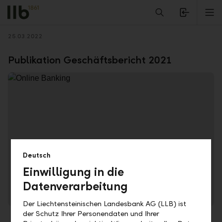
Alerts.Headline
M
Zurück
25.03.2022
Publikation Geschäftsbericht 2021
Deutsch
In unserem Online-Geschäftsbericht erhalten Sie
umfassenden Einblick in unsere Erfolgskennzahlen.
Einwilligung in die
Datenverarbeitung
Zum Online-Geschäftsbericht
Der Liechtensteinischen Landesbank AG (LLB) ist
der Schutz Ihrer Personendaten und Ihrer