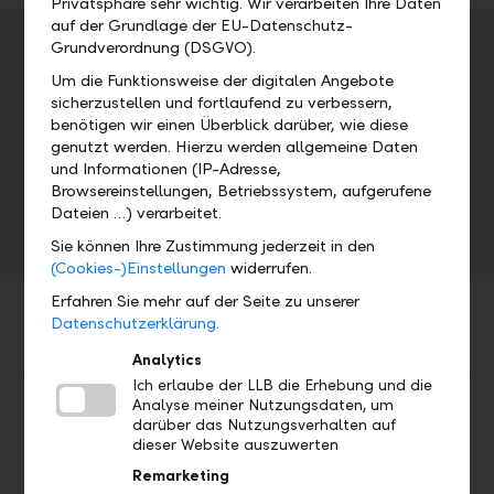
Privatsphäre sehr wichtig. Wir verarbeiten Ihre Daten
auf der Grundlage der EU-Datenschutz-
Veranstaltungsdetails
Grundverordnung (DSGVO).
Um die Funktionsweise der digitalen Angebote
Adresse
sicherzustellen und fortlaufend zu verbessern,
benötigen wir einen Überblick darüber, wie diese
genutzt werden. Hierzu werden allgemeine Daten
Datum
Uhrzeit
und Informationen (IP-Adresse,
Browsereinstellungen, Betriebssystem, aufgerufene
Fr, 25.03.2022
7.00 Uhr
Dateien …) verarbeitet.
Sie können Ihre Zustimmung jederzeit in den
(Cookies-)Einstellungen
widerrufen.
Erfahren Sie mehr auf der Seite zu unserer
Datenschutzerklärung.
Analytics
Ich erlaube der LLB die Erhebung und die
Analyse meiner Nutzungsdaten, um
Teilen
Drucken
darüber das Nutzungsverhalten auf
dieser Website auszuwerten
Remarketing