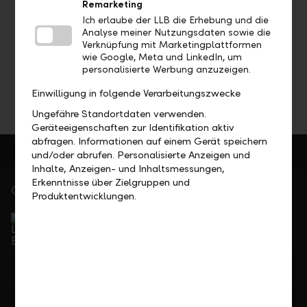
Remarketing
Ich erlaube der LLB die Erhebung und die
Analyse meiner Nutzungsdaten sowie die
Verknüpfung mit Marketingplattformen
Teilen
Drucken
wie Google, Meta und LinkedIn, um
personalisierte Werbung anzuzeigen.
Einwilligung in folgende Verarbeitungszwecke
Ungefähre Standortdaten verwenden.
Geräteeigenschaften zur Identifikation aktiv
abfragen. Informationen auf einem Gerät speichern
und/oder abrufen. Personalisierte Anzeigen und
Inhalte, Anzeigen- und Inhaltsmessungen,
Erkenntnisse über Zielgruppen und
Gerne für Sie da
Produktentwicklungen.
Service Direkt
Telefonisch erreichbar von Montag bis Freitag, 08.00
bis 17.30 Uhr
+423 236 88 11
Feedback
Anfrage