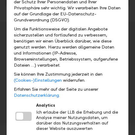
der Schutz Ihrer Personendaten und Ihrer
Privatsphäre sehr wichtig. Wir verarbeiten Ihre Daten
auf der Grundlage der EU-Datenschutz-
Grundverordnung (DSGVO).
Um die Funktionsweise der digitalen Angebote
Veranstaltungsdetails
sicherzustellen und fortlaufend zu verbessern,
benötigen wir einen Überblick darüber, wie diese
Adresse
genutzt werden. Hierzu werden allgemeine Daten
und Informationen (IP-Adresse,
Browsereinstellungen, Betriebssystem, aufgerufene
Datum
Uhrzeit
Dateien …) verarbeitet.
Sie können Ihre Zustimmung jederzeit in den
Fr, 25.02.2022
7.00 Uhr
(Cookies-)Einstellungen
widerrufen.
Erfahren Sie mehr auf der Seite zu unserer
7.00 Uhr, Aufschaltung Medienmitteilung
Datenschutzerklärung.
10.30 Uhr, Bilanzmedien- und
Analytics
Analystenkonferenz
Ich erlaube der LLB die Erhebung und die
Analyse meiner Nutzungsdaten, um
darüber das Nutzungsverhalten auf
dieser Website auszuwerten