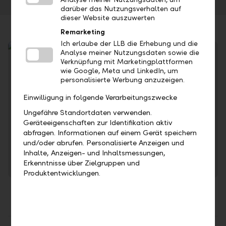
darüber das Nutzungsverhalten auf
dieser Website auszuwerten
Remarketing
Ich erlaube der LLB die Erhebung und die
Analyse meiner Nutzungsdaten sowie die
Verknüpfung mit Marketingplattformen
wie Google, Meta und LinkedIn, um
personalisierte Werbung anzuzeigen.
Einwilligung in folgende Verarbeitungszwecke
Ungefähre Standortdaten verwenden.
Geräteeigenschaften zur Identifikation aktiv
In unserem Online-Geschäftsbericht erhalten Sie
abfragen. Informationen auf einem Gerät speichern
umfassenden Einblick in unsere Erfolgskennzahlen.
und/oder abrufen. Personalisierte Anzeigen und
Inhalte, Anzeigen- und Inhaltsmessungen,
Zum Online-Geschäftsbericht
Erkenntnisse über Zielgruppen und
Produktentwicklungen.