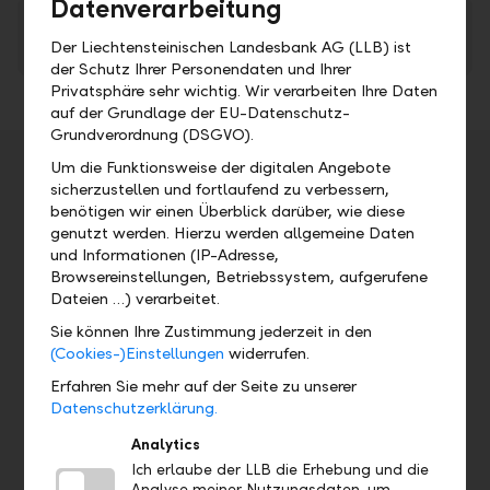
Datenverarbeitung
2020 Präsentation Medien- und
Der Liechtensteinischen Landesbank AG (LLB) ist
Analystenkonferenz der LLB-Gruppe
PDF
der Schutz Ihrer Personendaten und Ihrer
Privatsphäre sehr wichtig. Wir verarbeiten Ihre Daten
auf der Grundlage der EU-Datenschutz-
Grundverordnung (DSGVO).
Veranstaltungsdetails
Um die Funktionsweise der digitalen Angebote
sicherzustellen und fortlaufend zu verbessern,
Adresse
benötigen wir einen Überblick darüber, wie diese
genutzt werden. Hierzu werden allgemeine Daten
und Informationen (IP-Adresse,
Browsereinstellungen, Betriebssystem, aufgerufene
Datum
Uhrzeit
Dateien …) verarbeitet.
Do, 11.03.2021
7.00 Uhr
Sie können Ihre Zustimmung jederzeit in den
(Cookies-)Einstellungen
widerrufen.
Erfahren Sie mehr auf der Seite zu unserer
7.00 Uhr, Aufschaltung Online-
Datenschutzerklärung.
Geschäftsbericht 2020
10.30 Uhr, Bilanzmedien- und
Analytics
Analystenkonferenz
Ich erlaube der LLB die Erhebung und die
Analyse meiner Nutzungsdaten, um