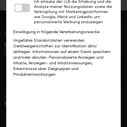
Ich erlaube der LLB die Erhebung und die
Analyse meiner Nutzungsdaten sowie die
Verknüpfung mit Marketingplattformen
wie Google, Meta und LinkedIn, um
personalisierte Werbung anzuzeigen.
Einwilligung in folgende Verarbeitungszwecke
Gerne für Sie da
Ungefähre Standortdaten verwenden.
Service Direkt
Geräteeigenschaften zur Identifikation aktiv
Telefonisch erreichbar von Montag bis Freitag, 08.00
abfragen. Informationen auf einem Gerät speichern
bis 17.30 Uhr
und/oder abrufen. Personalisierte Anzeigen und
Inhalte, Anzeigen- und Inhaltsmessungen,
+423 236 88 11
Erkenntnisse über Zielgruppen und
Produktentwicklungen.
Feedback
Anfrage
In Ihrer Nähe