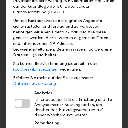
Privatsphäre sehr wichtig. Wir verarbeiten Ihre Daten
auf der Grundlage der EU-Datenschutz-
Veranstaltungsdetails
Grundverordnung (DSGVO).
Um die Funktionsweise der digitalen Angebote
Adresse
sicherzustellen und fortlaufend zu verbessern,
benötigen wir einen Überblick darüber, wie diese
SAL Schaan
genutzt werden. Hierzu werden allgemeine Daten
Datum
Uhrzeit
und Informationen (IP-Adresse,
Browsereinstellungen, Betriebssystem, aufgerufene
Fr, 07.05.2021
17.00 Uhr
Dateien …) verarbeitet.
Sie können Ihre Zustimmung jederzeit in den
(Cookies-)Einstellungen
widerrufen.
Erfahren Sie mehr auf der Seite zu unserer
Datenschutzerklärung.
Analytics
Ich erlaube der LLB die Erhebung und die
Analyse meiner Nutzungsdaten, um
Teilen
Drucken
darüber das Nutzungsverhalten auf
dieser Website auszuwerten
Remarketing