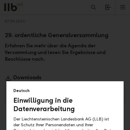
Alerts.Headline
M
Zurück
07.05.2021
29. ordentliche Generalversammlung
Erfahren Sie mehr über die Agenda der
Versammlung und lesen Sie Ergebnisse und
Beschlüsse nach.
Downloads
Medienmitteilung LLB-Generalversammlung
Deutsch
2021
PDF
Einwilligung in die
Datenverarbeitung
Der Liechtensteinischen Landesbank AG (LLB) ist
der Schutz Ihrer Personendaten und Ihrer