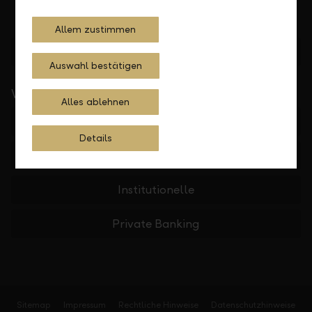
Allem zustimmen
Standorte finden
Auswahl bestätigen
Wichtige Links
Alles ablehnen
Private
Details
Firmen
Institutionelle
Private Banking
Sitemap
Impressum
Rechtliche Hinweise
Datenschutzhinweise