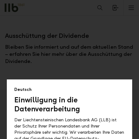
Alerts.Headline
M
Zurück
Ausschüttung der Dividende
Bleiben Sie informiert und auf dem aktuellen Stand
– erfahren Sie hier mehr über die Ausschüttung der
Dividende.
Deutsch
Einwilligung in die
Veranstaltungsdetails
Datenverarbeitung
Adresse
Der Liechtensteinischen Landesbank AG (LLB) ist
der Schutz Ihrer Personendaten und Ihrer
Privatsphäre sehr wichtig. Wir verarbeiten Ihre Daten
Datum
Uhrzeit
auf der Grundlage der EU-Datenschutz-