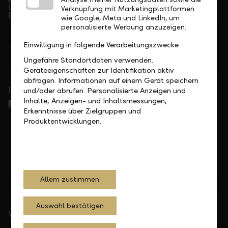
Telefonisch erreichbar von Montag bis Freitag, 08.00
Verknüpfung mit Marketingplattformen
bis 17.30 Uhr
wie Google, Meta und LinkedIn, um
personalisierte Werbung anzuzeigen.
+423 236 88 11
Einwilligung in folgende Verarbeitungszwecke
Feedback
Anfrage
Ungefähre Standortdaten verwenden.
Geräteeigenschaften zur Identifikation aktiv
abfragen. Informationen auf einem Gerät speichern
In Ihrer Nähe
und/oder abrufen. Personalisierte Anzeigen und
Inhalte, Anzeigen- und Inhaltsmessungen,
Erkenntnisse über Zielgruppen und
Produktentwicklungen.
Allem zustimmen
Standorte finden
Auswahl bestätigen
Wichtige Links