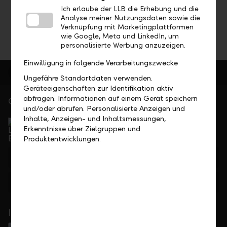
Teilen
Drucken
Ich erlaube der LLB die Erhebung und die
Analyse meiner Nutzungsdaten sowie die
Verknüpfung mit Marketingplattformen
wie Google, Meta und LinkedIn, um
personalisierte Werbung anzuzeigen.
Einwilligung in folgende Verarbeitungszwecke
Ungefähre Standortdaten verwenden.
Geräteeigenschaften zur Identifikation aktiv
abfragen. Informationen auf einem Gerät speichern
Gerne für Sie da
und/oder abrufen. Personalisierte Anzeigen und
Service Direkt
Inhalte, Anzeigen- und Inhaltsmessungen,
Telefonisch erreichbar von Montag bis Freitag, 08.00
Erkenntnisse über Zielgruppen und
bis 17.30 Uhr
Produktentwicklungen.
+423 236 88 11
Feedback
Anfrage
In Ihrer Nähe