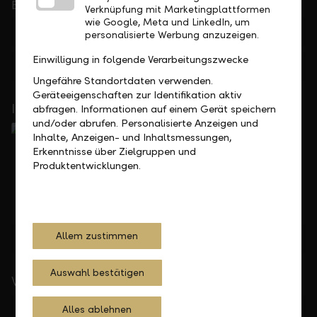
bis 17.30 Uhr
Verknüpfung mit Marketingplattformen
wie Google, Meta und LinkedIn, um
+423 236 88 11
personalisierte Werbung anzuzeigen.
Einwilligung in folgende Verarbeitungszwecke
Feedback
Anfrage
Ungefähre Standortdaten verwenden.
Geräteeigenschaften zur Identifikation aktiv
In Ihrer Nähe
abfragen. Informationen auf einem Gerät speichern
und/oder abrufen. Personalisierte Anzeigen und
Inhalte, Anzeigen- und Inhaltsmessungen,
Erkenntnisse über Zielgruppen und
Produktentwicklungen.
Allem zustimmen
Standorte finden
Auswahl bestätigen
Wichtige Links
Private
Alles ablehnen