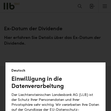
Alerts.Headline
M
Zurück
Ex-Datum der Dividende
Hier erfahren Sie Details über das Ex-Datum der
Dividende.
Deutsch
Veranstaltungsdetails
Einwilligung in die
Adresse
Datenverarbeitung
Der Liechtensteinischen Landesbank AG (LLB) ist
der Schutz Ihrer Personendaten und Ihrer
Datum
Uhrzeit
Privatsphäre sehr wichtig. Wir verarbeiten Ihre Daten
Mo, 14.05.2018
auf der Grundlage der EU-Datenschutz-