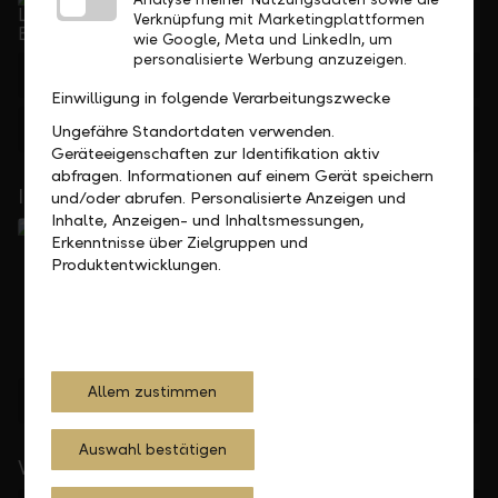
Telefonisch erreichbar von Montag bis Freitag, 08.00
Verknüpfung mit Marketingplattformen
bis 17.30 Uhr
wie Google, Meta und LinkedIn, um
personalisierte Werbung anzuzeigen.
+423 236 88 11
Einwilligung in folgende Verarbeitungszwecke
Feedback
Anfrage
Ungefähre Standortdaten verwenden.
Geräteeigenschaften zur Identifikation aktiv
abfragen. Informationen auf einem Gerät speichern
In Ihrer Nähe
und/oder abrufen. Personalisierte Anzeigen und
Inhalte, Anzeigen- und Inhaltsmessungen,
Erkenntnisse über Zielgruppen und
Produktentwicklungen.
Allem zustimmen
Standorte finden
Auswahl bestätigen
Wichtige Links