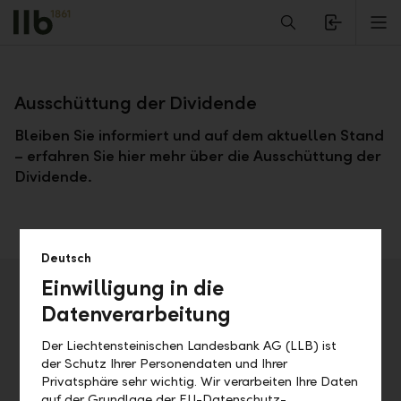
Alerts.Headline
M
Zurück
Ausschüttung der Dividende
Bleiben Sie informiert und auf dem aktuellen Stand
– erfahren Sie hier mehr über die Ausschüttung der
Dividende.
Deutsch
Einwilligung in die
Veranstaltungsdetails
Datenverarbeitung
Adresse
Der Liechtensteinischen Landesbank AG (LLB) ist
der Schutz Ihrer Personendaten und Ihrer
Privatsphäre sehr wichtig. Wir verarbeiten Ihre Daten
Datum
Uhrzeit
auf der Grundlage der EU-Datenschutz-