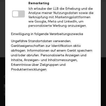
Remarketing
Ich erlaube der LLB die Erhebung und die
Analyse meiner Nutzungsdaten sowie die
Verknüpfung mit Marketingplattformen
wie Google, Meta und LinkedIn, um
personalisierte Werbung anzuzeigen.
Teilen
Drucken
Einwilligung in folgende Verarbeitungszwecke
Ungefähre Standortdaten verwenden.
Geräteeigenschaften zur Identifikation aktiv
abfragen. Informationen auf einem Gerät speichern
und/oder abrufen. Personalisierte Anzeigen und
Inhalte, Anzeigen- und Inhaltsmessungen,
Erkenntnisse über Zielgruppen und
Produktentwicklungen.
Gerne für Sie da
Service Direkt
Telefonisch erreichbar von Montag bis Freitag, 08.00
bis 17.30 Uhr
+423 236 88 11