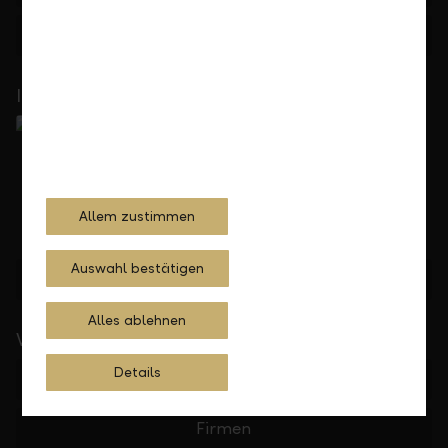
Feedback
Anfrage
In Ihrer Nähe
Allem zustimmen
Auswahl bestätigen
Standorte finden
Alles ablehnen
Wichtige Links
Details
Private
Firmen