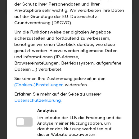
der Schutz Ihrer Personendaten und Ihrer
2017 Präsentation Bilanzmedienkonferenz
PDF
Privatsphäre sehr wichtig. Wir verarbeiten Ihre Daten
auf der Grundlage der EU-Datenschutz-
Grundverordnung (DSGVO).
Um die Funktionsweise der digitalen Angebote
sicherzustellen und fortlaufend zu verbessern,
Veranstaltungsdetails
benötigen wir einen Überblick darüber, wie diese
genutzt werden. Hierzu werden allgemeine Daten
Adresse
und Informationen (IP-Adresse,
Browsereinstellungen, Betriebssystem, aufgerufene
Dateien …) verarbeitet.
Datum
Uhrzeit
Sie können Ihre Zustimmung jederzeit in den
Do, 08.03.2018
7.00 Uhr
(Cookies-)Einstellungen
widerrufen.
Erfahren Sie mehr auf der Seite zu unserer
Datenschutzerklärung.
7.00 Uhr, Aufschaltung Online-
Analytics
Geschäftsbericht 2017
Ich erlaube der LLB die Erhebung und die
10.30 Uhr, Bilanzmedien- und
Analyse meiner Nutzungsdaten, um
Analystenkonferenz
darüber das Nutzungsverhalten auf
dieser Website auszuwerten