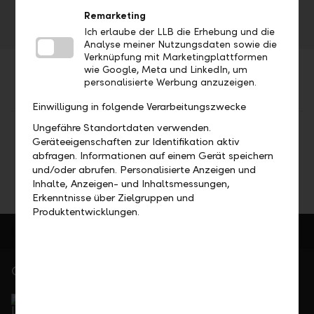
Analystenkonferenz
Remarketing
Ich erlaube der LLB die Erhebung und die
Analyse meiner Nutzungsdaten sowie die
Verknüpfung mit Marketingplattformen
wie Google, Meta und LinkedIn, um
personalisierte Werbung anzuzeigen.
Einwilligung in folgende Verarbeitungszwecke
Ungefähre Standortdaten verwenden.
Teilen
Drucken
Geräteeigenschaften zur Identifikation aktiv
abfragen. Informationen auf einem Gerät speichern
und/oder abrufen. Personalisierte Anzeigen und
Inhalte, Anzeigen- und Inhaltsmessungen,
Erkenntnisse über Zielgruppen und
Produktentwicklungen.
Gerne für Sie da
Service Direkt
Telefonisch erreichbar von Montag bis Freitag, 08.00