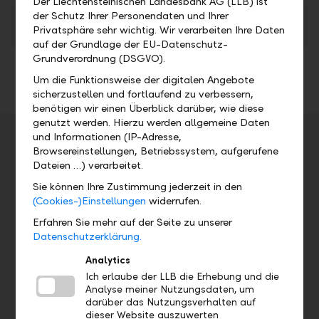
Der Liechtensteinischen Landesbank AG (LLB) ist
2016 Präsentation: Bilanzmedienkonferenz der
der Schutz Ihrer Personendaten und Ihrer
Privatsphäre sehr wichtig. Wir verarbeiten Ihre Daten
LLB-Gruppe – Jahresergebnis
PDF
auf der Grundlage der EU-Datenschutz-
Grundverordnung (DSGVO).
Um die Funktionsweise der digitalen Angebote
sicherzustellen und fortlaufend zu verbessern,
benötigen wir einen Überblick darüber, wie diese
genutzt werden. Hierzu werden allgemeine Daten
Veranstaltungsdetails
und Informationen (IP-Adresse,
Browsereinstellungen, Betriebssystem, aufgerufene
Adresse
Dateien …) verarbeitet.
Sie können Ihre Zustimmung jederzeit in den
(Cookies-)Einstellungen
widerrufen.
Datum
Uhrzeit
Erfahren Sie mehr auf der Seite zu unserer
Datenschutzerklärung.
Di, 14.03.2017
7.00 Uhr
Analytics
Ich erlaube der LLB die Erhebung und die
7.00 Uhr, Aufschaltung Online-
Analyse meiner Nutzungsdaten, um
Geschäftsbericht 2016
darüber das Nutzungsverhalten auf
dieser Website auszuwerten
10.30 Uhr, Bilanzmedien- und