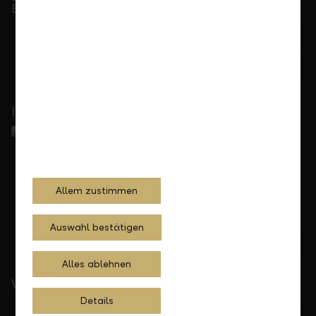
bis 17.30 Uhr
+423 236 88 11
Feedback
Anfrage
In Ihrer Nähe
Allem zustimmen
Auswahl bestätigen
Standorte finden
Alles ablehnen
Wichtige Links
Details
Private