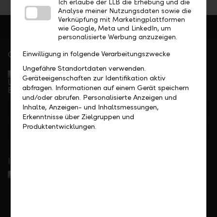
Ich erlaube der LLB die Erhebung und die
Analyse meiner Nutzungsdaten sowie die
Verknüpfung mit Marketingplattformen
wie Google, Meta und LinkedIn, um
personalisierte Werbung anzuzeigen.
Gerne für Sie da
Einwilligung in folgende Verarbeitungszwecke
Ungefähre Standortdaten verwenden.
Service Direkt
Geräteeigenschaften zur Identifikation aktiv
Telefonisch erreichbar von Montag bis Freitag, 08.00
abfragen. Informationen auf einem Gerät speichern
bis 17.30 Uhr
und/oder abrufen. Personalisierte Anzeigen und
Inhalte, Anzeigen- und Inhaltsmessungen,
+423 236 88 11
Erkenntnisse über Zielgruppen und
Produktentwicklungen.
Feedback
Anfrage
In Ihrer Nähe