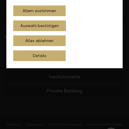
Allem zustimmen
Standorte finden
Auswahl bestätigen
Wichtige Links
Alles ablehnen
Private
Details
Firmen
Institutionelle
Private Banking
Sitemap
Impressum
Rechtliche Hinweise
Datenschutzhinweise