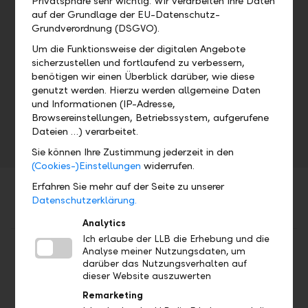
Privatsphäre sehr wichtig. Wir verarbeiten Ihre Daten
auf der Grundlage der EU-Datenschutz-
Veranstaltungsdetails
Grundverordnung (DSGVO).
Adresse
Um die Funktionsweise der digitalen Angebote
sicherzustellen und fortlaufend zu verbessern,
benötigen wir einen Überblick darüber, wie diese
genutzt werden. Hierzu werden allgemeine Daten
Datum
Uhrzeit
und Informationen (IP-Adresse,
Browsereinstellungen, Betriebssystem, aufgerufene
Di, 16.05.2017
Dateien …) verarbeitet.
Sie können Ihre Zustimmung jederzeit in den
(Cookies-)Einstellungen
widerrufen.
Erfahren Sie mehr auf der Seite zu unserer
Datenschutzerklärung.
Analytics
Ich erlaube der LLB die Erhebung und die
Teilen
Drucken
Analyse meiner Nutzungsdaten, um
darüber das Nutzungsverhalten auf
dieser Website auszuwerten
Remarketing