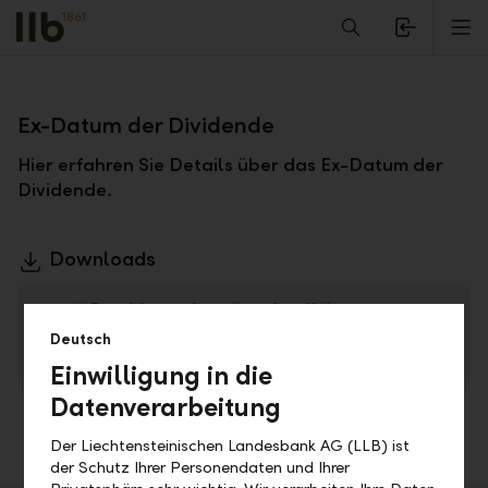
Alerts.Headline
M
Zurück
Ex-Datum der Dividende
Hier erfahren Sie Details über das Ex-Datum der
Dividende.
Downloads
2017 Beschlüsse der 25. ordentlichen
Generalversammlung der Liechtensteinischen
Deutsch
Landesbank AG
PDF
Einwilligung in die
Datenverarbeitung
Der Liechtensteinischen Landesbank AG (LLB) ist
der Schutz Ihrer Personendaten und Ihrer