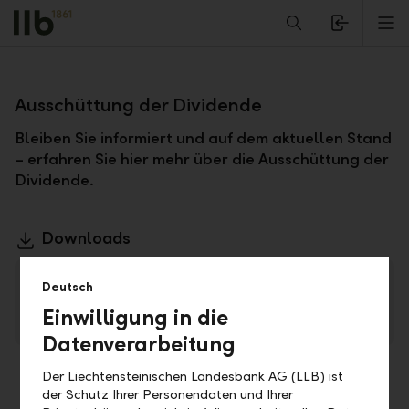
Alerts.Headline
M
Zurück
Ausschüttung der Dividende
Bleiben Sie informiert und auf dem aktuellen Stand
– erfahren Sie hier mehr über die Ausschüttung der
Dividende.
Downloads
2016 Beschlüsse der 24. ordentlichen
Deutsch
Generalversammlung der Liechtensteinischen
Einwilligung in die
Landesbank AG
PDF
Datenverarbeitung
Der Liechtensteinischen Landesbank AG (LLB) ist
der Schutz Ihrer Personendaten und Ihrer