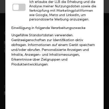
Ich erlaube der LLB die Erhebung und die
Analyse meiner Nutzungsdaten sowie die
Verknüpfung mit Marketingplattformen
wie Google, Meta und LinkedIn, um
personalisierte Werbung anzuzeigen.
Einwilligung in folgende Verarbeitungszwecke
Gerne für Sie da
Ungefähre Standortdaten verwenden.
Geräteeigenschaften zur Identifikation aktiv
Service Direkt
abfragen. Informationen auf einem Gerät speichern
Telefonisch erreichbar von Montag bis Freitag, 08.00
und/oder abrufen. Personalisierte Anzeigen und
bis 17.30 Uhr
Inhalte, Anzeigen- und Inhaltsmessungen,
Erkenntnisse über Zielgruppen und
+423 236 88 11
Produktentwicklungen.
Feedback
Anfrage
In Ihrer Nähe