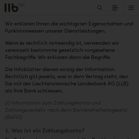
Alerts.Headline
M
Produkterklärungen in einfacher Sprache
Wir erklären Ihnen die wichtigsten Eigenschaften und
Funktionsweisen unserer Dienstleistungen.
Wenn es rechtlich notwendig ist, verwenden wir
vereinzelt bestimmte gesetzlich vorgesehene
Fachbegriffe. Wir erklären dann die Begriffe.
Die Infoblätter dienen einzig der Information.
Rechtlich gilt jeweils, was in dem Vertrag steht, den
Sie mit der Liechtensteinische Landesbank AG (LLB)
als Ihre Bank schliessen.
(i) Information zum Zahlungskonto und
Zahlungsverkehr nach dem Barrierefreiheitsgesetz
(BaFG)
1. Was ist ein Zahlungskonto?