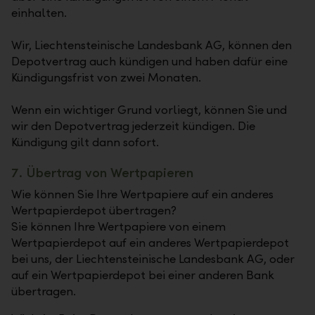
einhalten.
Wir, Liechtensteinische Landesbank AG, können den
Depotvertrag auch kündigen und haben dafür eine
Kündigungsfrist von zwei Monaten.
Wenn ein wichtiger Grund vorliegt, können Sie und
wir den Depotvertrag jederzeit kündigen. Die
Kündigung gilt dann sofort.
7. Übertrag von Wertpapieren
Wie können Sie Ihre Wertpapiere auf ein anderes
Wertpapierdepot übertragen?
Sie können Ihre Wertpapiere von einem
Wertpapierdepot auf ein anderes Wertpapierdepot
bei uns, der Liechtensteinische Landesbank AG, oder
auf ein Wertpapierdepot bei einer anderen Bank
übertragen.