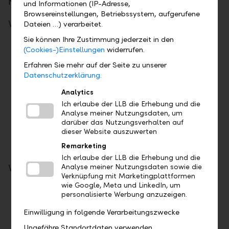
Nachrichten.
und Informationen (IP-Adresse,
Browsereinstellungen, Betriebssystem, aufgerufene
Vorteile beim Zahlen
Dateien …) verarbeitet.
Sie können Ihre Zustimmung jederzeit in den
Zahlen im Handumdrehen – schnell, einfach
(Cookies-)Einstellungen
widerrufen.
und überall
Erfahren Sie mehr auf der Seite zu unserer
Keine Karte, keine neue App und kein
Datenschutzerklärung.
Bargeldaustausch nötig
Analytics
Völlig kontaktlos und ohne mühsame PIN-
Ich erlaube der LLB die Erhebung und die
Eingabe
Analyse meiner Nutzungsdaten, um
Nutzbar zwischen Personen – in der Familie
darüber das Nutzungsverhalten auf
dieser Website auszuwerten
oder unter Kollegen – und auch beim
Einkaufen in LiPay-Partnergeschäften
Remarketing
Ich erlaube der LLB die Erhebung und die
Vorteile beim Geld anfordern
Analyse meiner Nutzungsdaten sowie die
Verknüpfung mit Marketingplattformen
wie Google, Meta und LinkedIn, um
Schnell und unkompliziert elektronische
personalisierte Werbung anzuzeigen.
Zahlungen annehmen
Einwilligung in folgende Verarbeitungszwecke
Kein teures Bezahlterminal oder
Zusatzhardware nötig – ein Smartphone
Ungefähre Standortdaten verwenden.