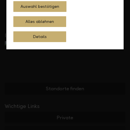
+423 236 88 11
Auswahl bestätigen
Feedback
Anfragen
Alles ablehnen
In Ihrer Nähe
Details
Standorte finden
Wichtige Links
Private