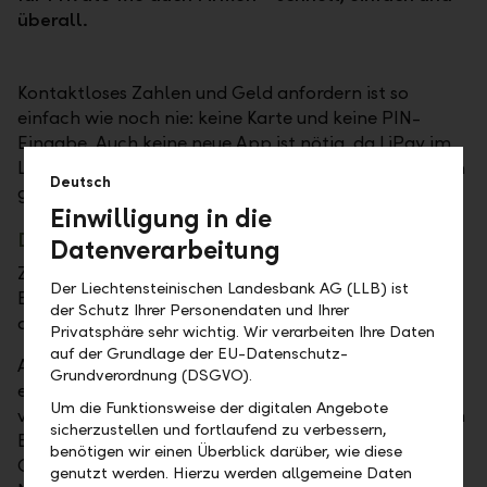
überall.
Kontaktloses Zahlen und Geld anfordern ist so
einfach wie noch nie: keine Karte und keine PIN-
Eingabe. Auch keine neue App ist nötig, da LiPay im
LLB Mobile Banking integriert ist. Die Überweisungen
Deutsch
gehen direkt von Konto zu Konto – sekundenschnell.
Einwilligung in die
Direkt Geld anfordern und bezahlen
Datenverarbeitung
Zum Geld anfordern wird ein QR-Code erstellt, zum
Der Liechtensteinischen Landesbank AG (LLB) ist
Bezahlen wird der QR-Code des Begünstigten
der Schutz Ihrer Personendaten und Ihrer
abfotografiert.
Privatsphäre sehr wichtig. Wir verarbeiten Ihre Daten
auf der Grundlage der EU-Datenschutz-
Auch auf Distanz funktioniert LiPay – QR-Codes
Grundverordnung (DSGVO).
einfach als Link über WhatsApp oder SMS
Um die Funktionsweise der digitalen Angebote
verschicken – ein Klick und schon ist bezahlt oder ein
sicherzustellen und fortlaufend zu verbessern,
Betrag in Rechnung gestellt. Angezeigt wird die
benötigen wir einen Überblick darüber, wie diese
Geldtransaktion innert Sekunden über Push-
genutzt werden. Hierzu werden allgemeine Daten