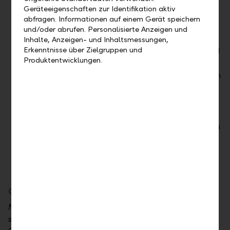
Geräteeigenschaften zur Identifikation aktiv
reicht
abfragen. Informationen auf einem Gerät speichern
Kostenfrei im privaten Zahlungsverkehr
und/oder abrufen. Personalisierte Anzeigen und
Für Firmen kostenfrei während
Inhalte, Anzeigen- und Inhaltsmessungen,
Promotionsphase – danach günstigste Lösung
Erkenntnisse über Zielgruppen und
Produktentwicklungen.
überhaupt
Zeitersparnis beim Kassieren – der Kunde kann
Zahlung eigenhändig auslösen
Neue Geschäftschancen, wo Bargeld und /
oder Terminals nicht praktikabel
Ideale Lösung auch in Selbstbedienungszonen
oder für Lieferdienste
Ganz einfach loslegen mit LiPay
Mit der
LLB Banking App
können Sie sofort mit LiPay
starten – egal ob für private Zwecke oder im