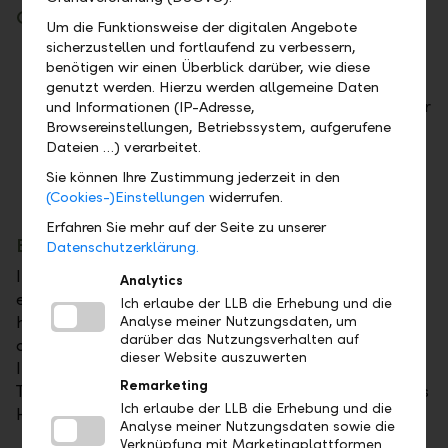
Google Pay einrichten
Um die Funktionsweise der digitalen Angebote
sicherzustellen und fortlaufend zu verbessern,
Laden Sie die App Google Wallet herunter
benötigen wir einen Überblick darüber, wie diese
oder prüfen Sie, ob sie bereits auf Ihrem
genutzt werden. Hierzu werden allgemeine Daten
Smartphone oder Ihrer Smartwatch mit Wear
und Informationen (IP-Adresse,
Browsereinstellungen, Betriebssystem, aufgerufene
OS installiert ist.
Dateien …) verarbeitet.
Befolgen Sie die Anweisungen in der App.
Sie können Ihre Zustimmung jederzeit in den
Google Wallet funktioniert auf Geräten mit
(Cookies-)Einstellungen
widerrufen.
Android Lollipop 5.0 oder höher.
Erfahren Sie mehr auf der Seite zu unserer
Bezahlen in Geschäften
Datenschutzerklärung.
In Geschäften können Sie Google Pay überall dort
Analytics
einsetzen, wo kontaktloses Bezahlen möglich ist –
Ich erlaube der LLB die Erhebung und die
halten Sie einfach nach dem Google Pay Logo oder
Analyse meiner Nutzungsdaten, um
darüber das Nutzungsverhalten auf
dem Kontaktlos-Symbol Ausschau. Entsperren Sie
dieser Website auszuwerten
Ihr Smartphone und halten Sie es in die Nähe des
Remarketing
Terminals. Die Zahlung ist getätigt, sobald ein blaues
Ich erlaube der LLB die Erhebung und die
Häkchen auf dem Display erscheint.
Analyse meiner Nutzungsdaten sowie die
Verknüpfung mit Marketingplattformen