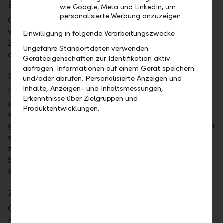
Bezahlen in Apps und im Internet
wie Google, Meta und LinkedIn, um
personalisierte Werbung anzuzeigen.
Online und in Apps bezahlen Sie mit Google Pay mit
wenigen Klicks und ohne die Eingabe von
Einwilligung in folgende Verarbeitungszwecke
Zahlungsinformationen: Halten Sie einfach nach
Ungefähre Standortdaten verwenden.
dem Google Pay Logo Ausschau.
Geräteeigenschaften zur Identifikation aktiv
abfragen. Informationen auf einem Gerät speichern
Sicherheit
und/oder abrufen. Personalisierte Anzeigen und
Inhalte, Anzeigen- und Inhaltsmessungen,
In der Wallet App werden weder Karten noch
Erkenntnisse über Zielgruppen und
personenspezifische Daten gespeichert. Stattdessen
Produktentwicklungen.
wird eine Geräte-Accountnummer (oder Token)
generiert und Ihrer Kreditkarte zugeordnet. Der Token
wird verschlüsselt gespeichert und beim Bezahlen
zusammen mit einem einmalig gültigen
Sicherheitscode übermittelt. So bleiben Ihre
Karteneinsätze vertraulich und sicher.
Zahlungsbestätigung
Google Pay schützt Ihre Zahlungsinformationen mit
mehreren Sicherheitsebenen und verwendet eine der