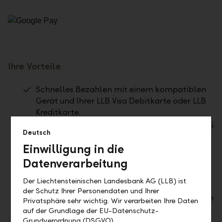
Ihre Vorteile
Schnelles Bezahlen mit einem kompatiblen
Gerät und Ihrer LLB Visa Debitkarte oder LLB
Kreditkarte.
Kostenlos für alle Debit- und Kreditkarten (bei
Deutsch
der Benutzung der Travel-Cash-Karte fallen
Einwilligung in die
die üblichen Transaktionskosten an).
Datenverarbeitung
Verfügbar im Detailhandel, am Kiosk, bei den
SBB und in vielen anderen Geschäften sowie
Der Liechtensteinischen Landesbank AG (LLB) ist
in Apps und im Internet.
der Schutz Ihrer Personendaten und Ihrer
Unlimitierte Anzahl Kreditkarten, Debitkarten
Privatsphäre sehr wichtig. Wir verarbeiten Ihre Daten
oder Prepaidkarten im Wallet erfassbar.
auf der Grundlage der EU-Datenschutz-
Grundverordnung (DSGVO).