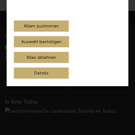
Allem zustimmen
Gerne für Sie da
Auswahl bestätigen
Service Direkt
Telefonisch erreichbar von Montag bis Freitag, 08.00
bis 17.30 Uhr
Alles ablehnen
+423 236 88 11
Details
Feedback
Anfragen
In Ihrer Nähe