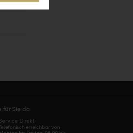
0.047902
 für Sie da
Service Direkt
Telefonisch erreichbar von
Montag bis Freitag, 08.00 bis