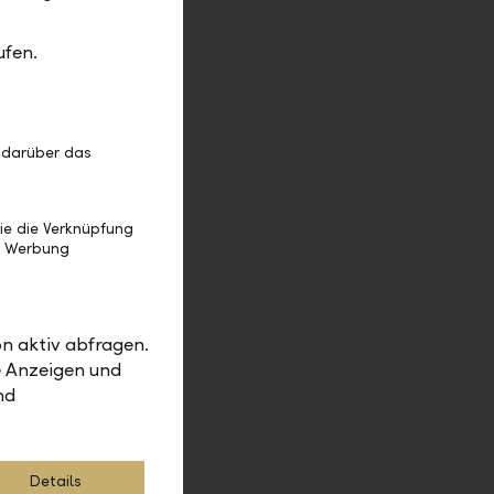
7.846451
ufen.
0.454546
22.066952
 darüber das
0.966220
ie die Verknüpfung
8.660900
e Werbung
0.616617
2.550235
n aktiv abfragen.
e Anzeigen und
nd
1.844946
0.792681
Details