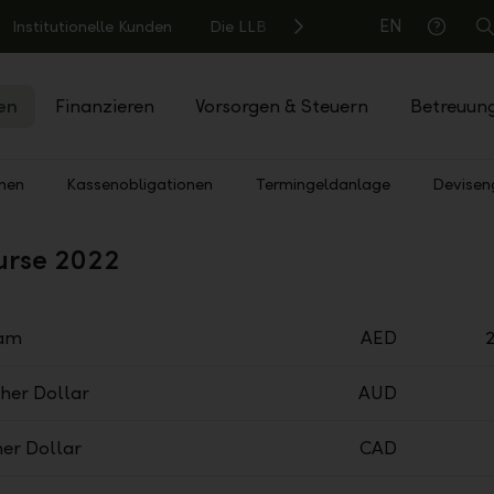
EN
Institutionelle Kunden
Die LLB
S
Hilfe
en
Finanzieren
Vorsorgen & Steuern
Betreuun
nen
Kassenobligationen
Termingeldanlage
Devisen
urse 2022
ham
AED
cher Dollar
AUD
er Dollar
CAD