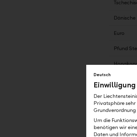
Tschechis
Dänische
Euro
Pfund Ste
Hongkong
Deutsch
Ungarisch
Einwilligung
Isländisc
Der Liechtenstein
Privatsphäre sehr
Japanisch
Grundverordnung
Um die Funktionsw
Mexikani
benötigen wir ein
Daten und Informa