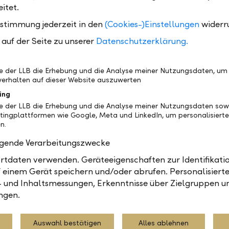
che Krone
NOK
itet.
ustimmung jederzeit in den
(Cookies-)Einstellungen
widerr
nd Dollar
NZD
auf der Seite zu unserer
Datenschutzerklärung.
 Zloty
PLN
be der LLB die Erhebung und die Analyse meiner Nutzungsdaten, um
erhalten auf dieser Website auszuwerten
el, Russischer Rubel
RUB
ing
be der LLB die Erhebung und die Analyse meiner Nutzungsdaten sow
che Krone
SEK
tingplattformen wie Google, Meta und LinkedIn, um personalisiert
n.
Dollar
SGD
olgende Verarbeitungszwecke
sche Baht
THB
tdaten verwenden. Geräteeigenschaften zur Identifikatio
 einem Gerät speichern und/oder abrufen. Personalisiert
- und Inhaltsmessungen, Erkenntnisse über Zielgruppen u
ew Lira
TRY
ngen.
r
USD
Auswahl bestätigen
Alles ablehnen