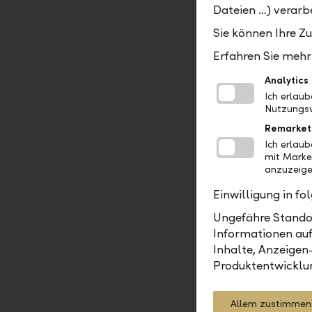
Norwegis
Dateien …) verarbe
Sie können Ihre Z
Neuseela
Erfahren Sie mehr 
Polnische
Analytics
Ich erlau
Nutzungsv
Neuer Rub
Remarket
Ich erlau
Schwedis
mit Marke
anzuzeige
Singapur 
Einwilligung in f
Thailändi
Ungefähre Standor
Informationen auf
Inhalte, Anzeigen
Turkish N
Produktentwicklu
US Dolla
Allem zustimmen