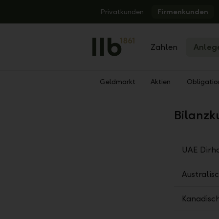
Alerts.Headline
Privatkunden
Firmenkunden
Zahlen
Anleg
Geldmarkt
Aktien
Obligatio
Zurück
Bilanzk
UAE Dir
Australis
Kanadisch