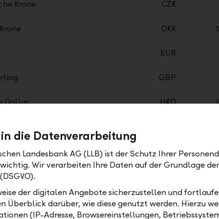
che Krone
CZK
 Krone
DKK
EUR
rling
GBP
 Dollar
HKD
er Forint
HUF
 in die Datenverarbeitung
he Krone
ISK
ischen Landesbank AG (LLB) ist der Schutz Ihrer Personend
 wichtig. Wir verarbeiten Ihre Daten auf der Grundlage d
er Yen
JPY
 (DSGVO).
eise der digitalen Angebote sicherzustellen und fortlaufe
scher Peso
MXN
en Überblick darüber, wie diese genutzt werden. Hierzu w
tionen (IP-Adresse, Browsereinstellungen, Betriebssyste