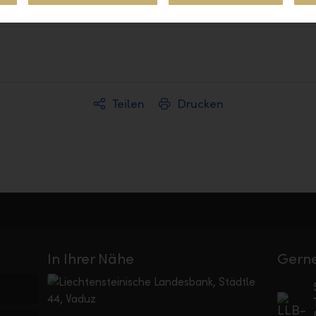
nischer Rand
ZAR
Teilen
Drucken
In Ihrer Nähe
Gerne