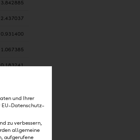
3.842885
12.437037
0.931400
1.067385
10.183241
0.242102
0.632735
aten und Ihrer
er EU-Datenschutz-
0.505948
nd zu verbessern,
0.043057
erden allgemeine
m, aufgerufene