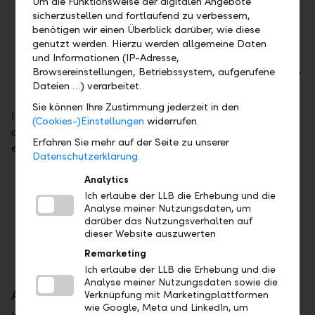
Um die Funktionsweise der digitalen Angebote
sicherzustellen und fortlaufend zu verbessern,
der Experte für die industrielle, thermische
benötigen wir einen Überblick darüber, wie diese
Prozesstechnik Listemann Technology AG,
genutzt werden. Hierzu werden allgemeine Daten
Eschen,
und Informationen (IP-Adresse,
die Bäckerei Konditorei-Confiserie Wanger AG,
Browsereinstellungen, Betriebssystem, aufgerufene
Schaan.
Dateien …) verarbeitet.
Sie können Ihre Zustimmung jederzeit in den
In der Kategorie
"Newcomer des Jahres"
erreichten
(Cookies-)Einstellungen
widerrufen.
drei KMU das Finale, die besonders kreativ ihre
Erfahren Sie mehr auf der Seite zu unserer
eigenen Wege gehen:
Datenschutzerklärung.
die Gourmet-Kaffeerösterei Demmel AG,
Analytics
Schaan
Ich erlaube der LLB die Erhebung und die
Analyse meiner Nutzungsdaten, um
der Fruchtpulver-Hersteller frooggies AG,
darüber das Nutzungsverhalten auf
Triesen,
dieser Website auszuwerten
das Hotelkonzept b_smart selection,
Remarketing
Gamprin-Bendern.
Ich erlaube der LLB die Erhebung und die
Analyse meiner Nutzungsdaten sowie die
Award macht verborgene Stars sichtbar
Verknüpfung mit Marketingplattformen
wie Google, Meta und LinkedIn, um