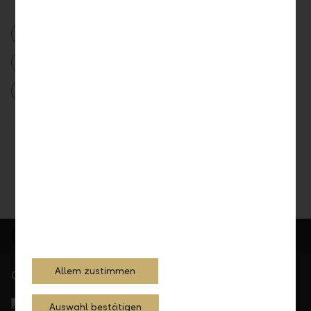
2018
Medienmitteilung
Auszeichnungen
Auszeichnung LLB KMU Award
LLB KMU Award 2018
LLB KMU Award
Teilen
Drucken
Allem zustimmen
Gerne für Sie da
Service Direkt
Auswahl bestätigen