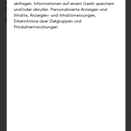
ausgewählten LLB-Fonds werden jeweils auf drei
abfragen. Informationen auf einem Gerät speichern
Seiten vorgestellt.
und/oder abrufen. Personalisierte Anzeigen und
Inhalte, Anzeigen- und Inhaltsmessungen,
Alle weiteren LLB-Fonds finden Sie unter
quotes.llb.li
Erkenntnisse über Zielgruppen und
Produktentwicklungen.
Market Updates
Anlageprodukte
Publikationen
Weekly Updates
Filter
Aktienmarkt Europa
Update aus dem LLB Marktimpuls