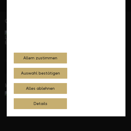
Gerne für Sie da
Service Direkt
Telefonisch erreichbar von Montag bis Freitag, 08.00
bis 17.30 Uhr
+423 236 88 11
Allem zustimmen
Feedback
Anfragen
Auswahl bestätigen
In Ihrer Nähe
Alles ablehnen
Details