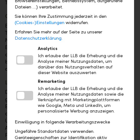
Browsereinstellungen, Betriebssystem, aufgerufene
Titelempfehlung.
Dateien …) verarbeitet.
Geld & Börse – alle zwei Monate neu
Sie können Ihre Zustimmung jederzeit in den
(Cookies-)Einstellungen
widerrufen.
Bleiben Sie auf dem Laufenden und kennen Sie die
Erfahren Sie mehr auf der Seite zu unserer
Trends in wichtigen Anlagethemen sowie unsere
Datenschutzerklärung.
Markteinschätzungen. Die Schwerpunkte dieser
Broschüre sind die detaillierte Marktbeurteilung
Analytics
durch das LLB Asset Management einerseits und das
Ich erlaube der LLB die Erhebung und die
breite Angebot der LLB-Anlagestrategien
Analyse meiner Nutzungsdaten, um
darüber das Nutzungsverhalten auf
andererseits.
dieser Website auszuwerten
LLB-Fonds im Überblick – halbjährlich
Remarketing
Ich erlaube der LLB die Erhebung und die
Diese Broschüre präsentiert im vorderen Teil die
Analyse meiner Nutzungsdaten sowie die
gesamte Breite der LLB-Retail-Fondspalette. Im
Verknüpfung mit Marketingplattformen
wie Google, Meta und LinkedIn, um
Editorial und im Fondsporträt greifen wir ein
personalisierte Werbung anzuzeigen.
aktuelles Thema auf. Danach bieten verschiedene
Übersichten eine umfassende Orientierung.
Einwilligung in folgende Verarbeitungszwecke
Anschließend folgt eine Auswahl an Fonds-
Ungefähre Standortdaten verwenden.
Factsheets, kategorisiert nach Anlageklassen. Die
Geräteeigenschaften zur Identifikation aktiv