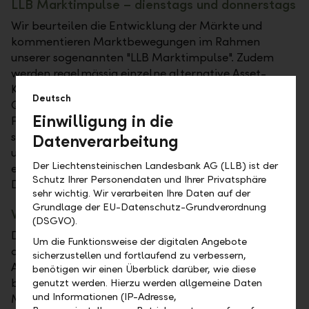
LLB Marktimpulse – dienstags und donnerstags
Wir beurteilen die Entwicklung der Märkte und
kommentieren Marktbewegungen im Rahmen
unserer sogenannten "LLB Marktimpulse". Zudem
werden regelmässig einzelne alternative Asset-
Klassen oder Anlageprodukte vorgestellt.
Deutsch
Quartalsweise erhalten Sie einen ausführlichen
Einwilligung in die
Performance-Report zu den LLB-Strategiefonds
sowie zu den aktuellen Anpassungen im Rahmen
Datenverarbeitung
unseres Portfolio-Managements. Die
Der Liechtensteinischen Landesbank AG (LLB) ist der
entsprechenden Präsentationen und
Schutz Ihrer Personendaten und Ihrer Privatsphäre
Dokumentationen können Sie unten einsehen.
sehr wichtig. Wir verarbeiten Ihre Daten auf der
Grundlage der EU-Datenschutz-Grundverordnung
Weekly Updates – wöchentlich
(DSGVO).
Das Investment Advisory Weekly Update wird jeweils
Um die Funktionsweise der digitalen Angebote
am Freitagnachmittag publiziert und gibt einen
sicherzustellen und fortlaufend zu verbessern,
Ausblick auf die kommende Handelswoche. Es
benötigen wir einen Überblick darüber, wie diese
beinhaltet unter anderem einen aktuellen
genutzt werden. Hierzu werden allgemeine Daten
und Informationen (IP-Adresse,
Marktausblick, die Themen der Woche sowie eine