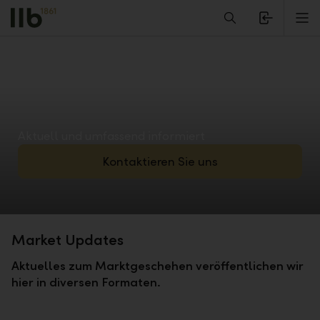
Alerts.Headline
M
Aktuell und umfassend informiert
Kontaktieren Sie uns
Market Updates
Aktuelles zum Marktgeschehen veröffentlichen wir
hier in diversen Formaten.