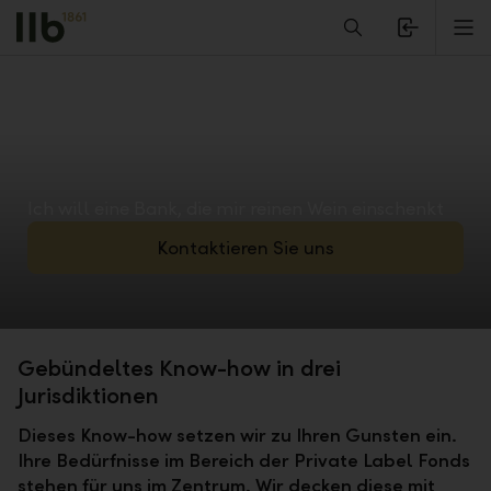
Alerts.Headline
M
Ich will eine Bank, die mir reinen Wein einschenkt
Kontaktieren Sie uns
Gebündeltes Know-how in drei
Jurisdiktionen
Dieses Know-how setzen wir zu Ihren Gunsten ein.
Ihre Bedürfnisse im Bereich der Private Label Fonds
stehen für uns im Zentrum. Wir decken diese mit