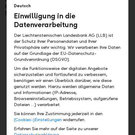
Heimmärkten Liechtenstein, Österreich und
Deutsch
Schweiz an.
Einwilligung in die
Datenverarbeitung
LLB Fund Services AG
Die LLB Fund Services AG zählt mit einer ganzheitlichen
Der Liechtensteinischen Landesbank AG (LLB) ist
und bedürfnisorientierten Beratung zu den führenden
der Schutz Ihrer Personendaten und Ihrer
Anbietern von Private Label Fonds in Liechtenstein –
Privatsphäre sehr wichtig. Wir verarbeiten Ihre Daten
getragen von über 30 Jahren Erfahrung und fundierter
auf der Grundlage der EU-Datenschutz-
Marktkenntnis. Zu Ihren Vorteilen gehört unser
Grundverordnung (DSGVO).
uneingeschränkter Zugang zur Schweiz und zur EU. In
Um die Funktionsweise der digitalen Angebote
Liechtenstein profitieren Sie von einer sehr kurzen
sicherzustellen und fortlaufend zu verbessern,
Zulassungsfristen. Zusätzlich sind unsere
benötigen wir einen Überblick darüber, wie diese
Fondsdienstleistungen für Sie bezüglich Steuern, Gebühren
genutzt werden. Hierzu werden allgemeine Daten
und Abgaben äusserst attraktiv.
und Informationen (IP-Adresse,
Browsereinstellungen, Betriebssystem, aufgerufene
Mehr
Dateien …) verarbeitet.
Sie können Ihre Zustimmung jederzeit in den
(Cookies-)Einstellungen
widerrufen.
LLB Invest KAG
Erfahren Sie mehr auf der Seite zu unserer
Die LLB Invest KAG bietet Ihnen mit über 30-jähriger
Datenschutzerklärung.