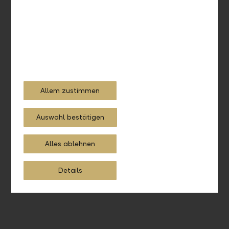
Allem zustimmen
Nehmen Sie Kontakt auf
Rufen Sie uns an. Wir sind auch telefonisch persönlich für
Auswahl bestätigen
Sie da.
Alles ablehnen
+423 236 88 11
Details