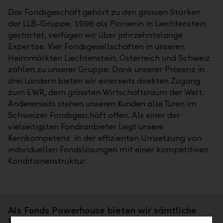
Das Fondsgeschäft gehört zu den grossen Stärken
der LLB-Gruppe. 1996 als Pionierin in Liechtenstein
gestartet, verfügen wir über jahrzehntelange
Expertise. Vier Fondsgesellschaften in unseren
Heimmärkten Liechtenstein, Österreich und Schweiz
zählen zu unserer Gruppe. Dank unserer Präsenz in
drei Ländern bieten wir einerseits direkten Zugang
zum EWR, dem grössten Wirtschaftsraum der Welt.
Andererseits stehen unseren Kunden alle Türen im
Schweizer Fondsgeschäft offen. Als einer der
vielseitigsten Fondsanbieter liegt unsere
Kernkompetenz in der effizienten Umsetzung von
individuellen Fondslösungen mit einer kompetitiven
Konditionenstruktur.
Als Fonds Powerhouse bieten wir sämtliche
Produkte und Dienstleistungen in unseren