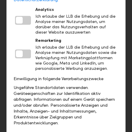
Erfahrung im Fondsgeschäft massgeschneiderte
Analytics
Komplettlösungen in den Bereichen Publikumsfonds,
Ich erlaube der LLB die Erhebung und die
Grossanleger- und Spezialfonds nach österreichischem
Analyse meiner Nutzungsdaten, um
Recht sowie Non-EU-AIFs an. Wir heben uns durch unser
darüber das Nutzungsverhalten auf
umfassendes Know-how in steuerlichen,
dieser Website auszuwerten
aufsichtsrechtlichen und bilanztechnischen Fragen auf
Remarketing
nationaler und internationaler Ebene ab. Wir stehen Ihnen
als erfahrenes und gut eingespieltes Beraterteam zur
Ich erlaube der LLB die Erhebung und die
Seite.
Analyse meiner Nutzungsdaten sowie die
Verknüpfung mit Marketingplattformen
wie Google, Meta und LinkedIn, um
Mehr
personalisierte Werbung anzuzeigen.
Einwilligung in folgende Verarbeitungszwecke
Ungefähre Standortdaten verwenden.
LLB Immo KAG
Geräteeigenschaften zur Identifikation aktiv
Die LLB Immo KAG ist in Österreich Innovations- und
abfragen. Informationen auf einem Gerät speichern
Wachstumsführer und deckt mir ihrer Fondspalette das
und/oder abrufen. Personalisierte Anzeigen und
gesamte Immobilienspektrum ab. Der Schwerpunkt liegt
Inhalte, Anzeigen- und Inhaltsmessungen,
dabei auf Gewerbeimmobilien in Österreich und
Erkenntnisse über Zielgruppen und
Deutschland. Dank eines erfahrenen Expertenteams bieten
Produktentwicklungen.
wir höchste Qualität im Immobilien-Management der