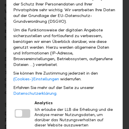
der Schutz Ihrer Personendaten und Ihrer
steuerpflichtigen Kapitalerträge und
Privatsphäre sehr wichtig. Wir verarbeiten Ihre Daten
Vermögenswerte sowie Quellensteuern Ihrer Konten
auf der Grundlage der EU-Datenschutz-
und Depots übersichtlich nach schweizerischem
Grundverordnung (DSGVO).
Steuerrecht dar. Mit dem eSteuerauszug können Sie
Um die Funktionsweise der digitalen Angebote
bequem alle Werte digital in die Deklarations-
sicherzustellen und fortlaufend zu verbessern,
Software der Kantone importieren.
benötigen wir einen Überblick darüber, wie diese
genutzt werden. Hierzu werden allgemeine Daten
Steuerreport Liechtenstein
und Informationen (IP-Adresse,
Browsereinstellungen, Betriebssystem, aufgerufene
Der Steuerreport Liechtenstein enthält alle für die
Dateien …) verarbeitet.
Steuererklärung notwendigen Vermögenswerte per
1. Januar des entsprechenden Steuerjahres. Die
Sie können Ihre Zustimmung jederzeit in den
ausgewiesenen Werte können Sie in die
(Cookies-)Einstellungen
widerrufen.
Steuererklärung übernehmen und den Steuerreport
Erfahren Sie mehr auf der Seite zu unserer
als Beilage zur Steuererklärung mit einreichen.
Datenschutzerklärung.
Analytics
Steuerreport Deutschland
Ich erlaube der LLB die Erhebung und die
Der Steuerreport Deutschland ist geeignet für
Analyse meiner Nutzungsdaten, um
Privatpersonen mit Steuerdomizil in Deutschland.
darüber das Nutzungsverhalten auf
dieser Website auszuwerten
Darin sind sämtliche steuerlich relevanten