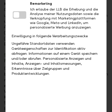
Kapitalerträge, Veräusserungsgeschäfte und
Remarketing
Quellensteuern Ihrer Konten und Depots
Ich erlaube der LLB die Erhebung und die
Analyse meiner Nutzungsdaten sowie die
übersichtlich dargestellt. Die Beträge können Sie von
Verknüpfung mit Marketingplattformen
unseren Mustervorlagen direkt in die entsprechenden
wie Google, Meta und LinkedIn, um
Anlagen KAP (Kapitalvermögen), KAP-INV
personalisierte Werbung anzuzeigen.
(Kapitalvermögen – Investmenterträge) und SO
Einwilligung in folgende Verarbeitungszwecke
(Sonstige Einkünfte) Ihrer
Ungefähre Standortdaten verwenden.
Einkommenssteuererklärung übertragen.
Geräteeigenschaften zur Identifikation aktiv
abfragen. Informationen auf einem Gerät speichern
Steuerreport Österreich, Italien, Spanien und
und/oder abrufen. Personalisierte Anzeigen und
Niederlande
Inhalte, Anzeigen- und Inhaltsmessungen,
Die Steuerreports Österreich, Italien, Spanien
Erkenntnisse über Zielgruppen und
Produktentwicklungen.
beziehungsweise Niederlande sind für Privatpersonen
mit Steuerdomizil im jeweiligen Land geeignet. Sie
enthalten alle steuerlich relevanten Kapitalerträge,
Veräusserungsgeschäfte und Quellensteuern Ihrer
Konten und Depots nach dem jeweils geltenden
Steuerrecht. Mittels Ausfüllhilfe wird Ihre
Einkommenssteuererklärung noch einfacher.