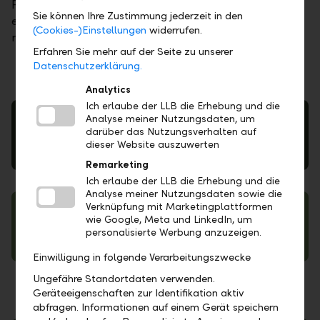
Portfoliostruktur, die nachhaltiges Wachstum
Sie können Ihre Zustimmung jederzeit in den
ermöglicht und gleichzeitig die individuell
(Cookies-)Einstellungen
widerrufen.
notwendigen Ausschüttungsvorgaben umsetzt.
Erfahren Sie mehr auf der Seite zu unserer
Datenschutzerklärung.
Analytics
Ich erlaube der LLB die Erhebung und die
Analyse meiner Nutzungsdaten, um
darüber das Nutzungsverhalten auf
dieser Website auszuwerten
LLB Invest
Remarketing
Ich erlaube der LLB die Erhebung und die
Analyse meiner Nutzungsdaten sowie die
Verknüpfung mit Marketingplattformen
wie Google, Meta und LinkedIn, um
personalisierte Werbung anzuzeigen.
LLB Comfort Professional
Einwilligung in folgende Verarbeitungszwecke
Ungefähre Standortdaten verwenden.
Geräteeigenschaften zur Identifikation aktiv
abfragen. Informationen auf einem Gerät speichern