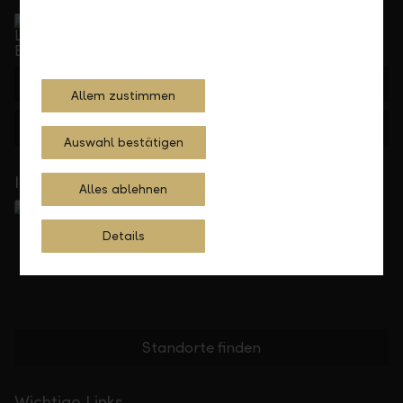
Service Direkt
Telefonisch erreichbar von Montag bis Freitag, 08.00
bis 17.30 Uhr
+423 236 88 11
Allem zustimmen
Feedback
Anfragen
Auswahl bestätigen
In Ihrer Nähe
Alles ablehnen
Details
Standorte finden
Wichtige Links