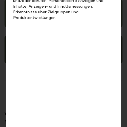
und/oder abrufen. Personalisierte Anzeigen und
Inhalte, Anzeigen- und Inhaltsmessungen,
Erkenntnisse über Zielgruppen und
Produktentwicklungen.
Schnittstellen
Formularcenter
Teilen
Drucken
Wir sind für Sie da. Persönlich,
partnerschaftlich und kompetent.