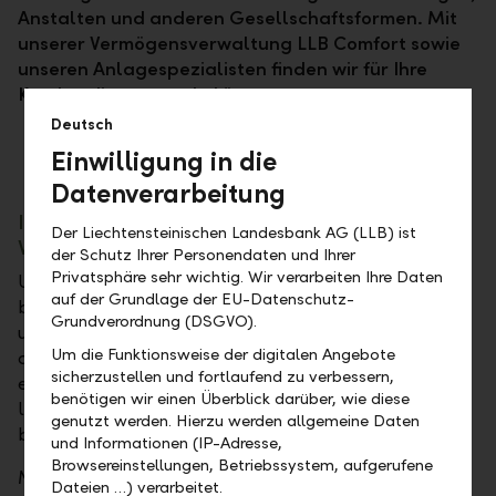
Anstalten und anderen Gesellschaftsformen. Mit
unserer Vermögensverwaltung LLB Comfort sowie
unseren Anlagespezialisten finden wir für Ihre
Kunden die passende Lösung.
Deutsch
Einwilligung in die
Datenverarbeitung
Individuelle Portfoliostrukturierung nach Ihren
Der Liechtensteinischen Landesbank AG (LLB) ist
Vorgaben
der Schutz Ihrer Personendaten und Ihrer
Privatsphäre sehr wichtig. Wir verarbeiten Ihre Daten
Um für unsere Kunden die optimale Anlagelösung
auf der Grundlage der EU-Datenschutz-
bieten zu können, kombinieren wir die Expertise
Grundverordnung (DSGVO).
unseres erfahrenen Investment Advisory Teams mit
Um die Funktionsweise der digitalen Angebote
der Kompetenz des LLB Asset Management. So
sicherzustellen und fortlaufend zu verbessern,
entstehen massgeschneiderte Portfolios, die
benötigen wir einen Überblick darüber, wie diese
langfristige Ziele und individuelle Anforderungen
genutzt werden. Hierzu werden allgemeine Daten
berücksichtigen.
und Informationen (IP-Adresse,
Browsereinstellungen, Betriebssystem, aufgerufene
Mit Weitsicht gestalten wir eine zukunftssichere
Dateien …) verarbeitet.