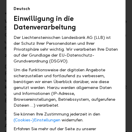
Deutsch
"Das grosse Interesse an unserer Anleihe zeigt das
Einwilligung in die
Vertrauen der Investoren in unsere zukunftsgerichtete
Datenverarbeitung
Strategie und finanzielle Stabilität", kommentiert
Group CEO Christoph Reich die erfolgreiche Emission
Der Liechtensteinischen Landesbank AG (LLB) ist
und fügt hinzu: "Mit der Emission stärken wir unsere
der Schutz Ihrer Personendaten und Ihrer
finanzielle Flexibilität und schaffen Spielraum für
Privatsphäre sehr wichtig. Wir verarbeiten Ihre Daten
zukünftiges Wachstum."
auf der Grundlage der EU-Datenschutz-
Grundverordnung (DSGVO).
Die LLB verfügt über eine Tier-1-Ratio von 18.4
Um die Funktionsweise der digitalen Angebote
Prozent und ein Eigenkapital von CHF 2.3 Milliarden,
sicherzustellen und fortlaufend zu verbessern,
was ihre solide Kapitalausstattung belegt. Das
benötigen wir einen Überblick darüber, wie diese
kürzlich bestätigte Moody’s Depositenrating von Aa2
genutzt werden. Hierzu werden allgemeine Daten
unterstreicht die hohe Bonität und Finanzkraft der
und Informationen (IP-Adresse,
Browsereinstellungen, Betriebssystem, aufgerufene
Bank zusätzlich.
Dateien …) verarbeitet.
Die Laufzeit der Anleihe beträgt sieben Jahre, die
Sie können Ihre Zustimmung jederzeit in den
Rendite auf Verfall liegt bei 0.945 Prozent. Die
(Cookies-)Einstellungen
widerrufen.
Anleihe wird ab dem 11. November 2025 an der SIX
Erfahren Sie mehr auf der Seite zu unserer