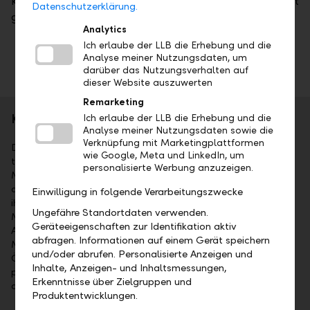
kotiert (ISIN: CH1487332095) und im Sekundärmarkt
Datenschutzerklärung.
gehandelt.
Analytics
Ich erlaube der LLB die Erhebung und die
Analyse meiner Nutzungsdaten, um
darüber das Nutzungsverhalten auf
dieser Website auszuwerten
Remarketing
Kurzporträt
Ich erlaube der LLB die Erhebung und die
Analyse meiner Nutzungsdaten sowie die
Verknüpfung mit Marketingplattformen
Die Liechtensteinische Landesbank AG (LLB) ist das
wie Google, Meta und LinkedIn, um
traditionsreichste Finanzinstitut im Fürstentum Liechtenstein.
personalisierte Werbung anzuzeigen.
Mehrheitsaktionär ist das Land Liechtenstein. Die Aktien sind
an der SIX kotiert (Symbol: LLBN). Die LLB-Gruppe bietet
Einwilligung in folgende Verarbeitungszwecke
ihren Kunden umfassende Dienstleistungen im Wealth
Ungefähre Standortdaten verwenden.
Management an: als Universalbank, im Private Banking,
Geräteeigenschaften zur Identifikation aktiv
Asset Management sowie bei Fund Services. Mit 1'523
abfragen. Informationen auf einem Gerät speichern
Mitarbeitenden ist sie in Liechtenstein, in der Schweiz, in
und/oder abrufen. Personalisierte Anzeigen und
Österreich, in Deutschland, in Dubai und in Abu Dhabi
Inhalte, Anzeigen- und Inhaltsmessungen,
präsent. Per 31. Dezember 2025 lag das Geschäftsvolumen
Erkenntnisse über Zielgruppen und
der LLB-Gruppe bei CHF 125.9 Mia.
Produktentwicklungen.