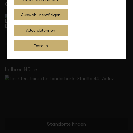
Gerne für Sie da
Service Direkt
Auswahl bestätigen
Telefonisch erreichbar von Montag bis Freitag, 08.00
bis 17.30 Uhr
Alles ablehnen
+423 236 88 11
Details
Feedback
Anfrage
In Ihrer Nähe
Standorte finden