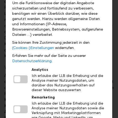
die LLB-Gruppe mit einer klaren dualen
Um die Funktionsweise der digitalen Angebote
Positionierung am Markt auf: Nummer 1 in
sicherzustellen und fortlaufend zu verbessern,
Liechtenstein und der Region sowie sichere und
benötigen wir einen Überblick darüber, wie diese
genutzt werden. Hierzu werden allgemeine Daten
nachhaltige internationale Privatbank. Im Zentrum
und Informationen (IP-Adresse,
des zweiten Kernelements Effizienz von ACT-26 steht
Browsereinstellungen, Betriebssystem, aufgerufene
das digitale Transformationsprogramm LLB.ONE.
Dateien …) verarbeitet.
Damit will die LLB-Gruppe die digitale
Sie können Ihre Zustimmung jederzeit in den
Kundenplattform weiter modernisieren und das
(Cookies-)Einstellungen
widerrufen.
digitale Produkt- und Serviceangebot für alle
Kundengruppen weiter ausbauen.
Erfahren Sie mehr auf der Seite zu unserer
Datenschutzerklärung.
Vorreiter-Rolle in der Nachhaltigkeit
Analytics
Auch beim Kernelement Nachhaltigkeit werden für
Ich erlaube der LLB die Erhebung und die
Analyse meiner Nutzungsdaten, um
die nächsten Jahre ambitionierte Ziele verfolgt. So ist
darüber das Nutzungsverhalten auf
die LLB seit März 2022 offizieller Partner des Climate
dieser Website auszuwerten
Pledge. Sie verpflichtet sich damit, die betriebliche
Remarketing
Klimaneutralität zehn Jahre vor der im Pariser
Ich erlaube der LLB die Erhebung und die
Klimaabkommen vereinbarten Frist zu erreichen.
Analyse meiner Nutzungsdaten sowie die
Aufgrund ihres umfassenden
Verknüpfung mit Marketingplattformen
Nachhaltigkeitsengagements ist die LLB-Gruppe
wie Google, Meta und LinkedIn, um