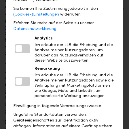
Um für die Kundschaft auch während der baulichen
Anpassung alle Dienstleistungen anbieten zu können,
Sie können Ihre Zustimmung jederzeit in den
wird der Schalterbetrieb ab Montag, 20. Januar, im
(Cookies-)Einstellungen
widerrufen.
provisorischen Standort an der Essanestrasse 97
Erfahren Sie mehr auf der Seite zu unserer
gewährleistet, nur wenige Schritte entfernt von der
Datenschutzerklärung.
Geschäftsstelle. Vereinbarte Beratungstermine
Analytics
finden weiterhin, auch während der Umgestaltung
Ich erlaube der LLB die Erhebung und die
der Geschäftsstelle, am gewohnten Standort, im
Analyse meiner Nutzungsdaten, um
Obergeschoss an der Essanestrasse 87 statt.
darüber das Nutzungsverhalten auf
dieser Website auszuwerten
"Mein Team und ich freuen uns heute schon darauf,
Remarketing
unsere Kundinnen und Kunden nach den Anpassungen
Ich erlaube der LLB die Erhebung und die
in der Geschäftsstelle mit einem neuen Bankerlebnis
Analyse meiner Nutzungsdaten sowie die
begrüssen zu dürfen. Bis dahin bieten wir das
Verknüpfung mit Marketingplattformen
wie Google, Meta und LinkedIn, um
gesamte Angebot und alle gewohnten
personalisierte Werbung anzuzeigen.
Dienstleistungen an", betont Patrik Schreiber.
Insbesondere auch das Bargeldgeschäft bleibt
Einwilligung in folgende Verarbeitungszwecke
gewährleistet.
Ungefähre Standortdaten verwenden.
Geräteeigenschaften zur Identifikation aktiv
Die Bancomatenzone in der Geschäftsstelle Eschen
abfragen. Informationen auf einem Gerät speichern
ist weiterhin zugänglich. Sie kann jedoch zeitweise