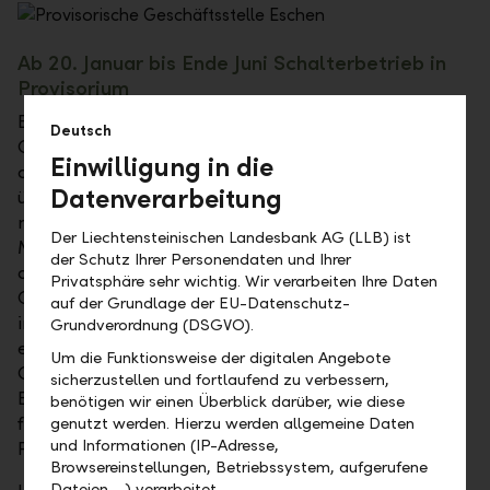
Ab 20. Januar bis Ende Juni Schalterbetrieb in
Provisorium
Bis Ende Juni gestaltet die LLB ihre Kundenzone in der
Deutsch
Geschäftsstelle Eschen um und richtet den Vertrieb
Einwilligung in die
auf das veränderte Kundenverhalten aus. "Wir sind
Datenverarbeitung
überzeugt, dass wir besonders im direkten Kontakt
mit unseren Kunden Vertrauen schaffen und
Der Liechtensteinischen Landesbank AG (LLB) ist
Mehrwerte bieten. Zudem werden wir unsere
der Schutz Ihrer Personendaten und Ihrer
digitalen und analogen Angebote in der
Privatsphäre sehr wichtig. Wir verarbeiten Ihre Daten
Geschäftsstelle optimal verbinden und so noch
auf der Grundlage der EU-Datenschutz-
individueller und persönlicher beraten können",
Grundverordnung (DSGVO).
erklärt Patrik Schreiber, der Leiter der
Um die Funktionsweise der digitalen Angebote
Geschäftsstelle Eschen. Damit bleibt die
sicherzustellen und fortlaufend zu verbessern,
Bankgeschäftsstelle für alle Generationen und auch
benötigen wir einen Überblick darüber, wie diese
für Unternehmer eine wichtige Anlaufstelle bei
genutzt werden. Hierzu werden allgemeine Daten
und Informationen (IP-Adresse,
Finanzfragen.
Browsereinstellungen, Betriebssystem, aufgerufene
Dateien …) verarbeitet.