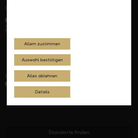
Gerne für Sie da
Service Direkt
Telefonisch erreichbar von Montag bis Freitag, 08.00
bis 17.30 Uhr
+423 236 88 11
Allem zustimmen
Feedback
Anfrage
Auswahl bestätigen
In Ihrer Nähe
Alles ablehnen
Details
Standorte finden