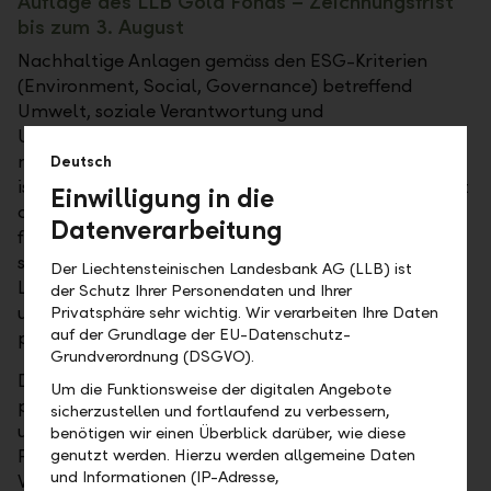
Auflage des LLB Gold Fonds – Zeichnungsfrist
bis zum 3. August
Nachhaltige Anlagen gemäss den ESG-Kriterien
(Environment, Social, Governance) betreffend
Umwelt, soziale Verantwortung und
Unternehmensführung werden von Anlegern immer
mehr berücksichtigt. Die Nachfrage nach Sicherheit
Deutsch
ist zudem gerade in Krisenzeiten besonders gross. Mit
Einwilligung in die
dem LLB Gold Fonds bietet die LLB die Möglichkeit
Datenverarbeitung
für ein entsprechendes nachhaltiges Investment. Er
steht privaten wie auch professionellen Anlegern in
Der Liechtensteinischen Landesbank AG (LLB) ist
Liechtenstein offen. In der Schweiz, in Deutschland
der Schutz Ihrer Personendaten und Ihrer
und in Österreich ist der Fonds nur qualifizierten /
Privatsphäre sehr wichtig. Wir verarbeiten Ihre Daten
auf der Grundlage der EU-Datenschutz-
professionellen Anlegern zugänglich.
Grundverordnung (DSGVO).
Der neue LLB-Fonds investiert in nachhaltig
Um die Funktionsweise der digitalen Angebote
produziertes Gold. Das Gold ist physisch hinterlegt
sicherzustellen und fortlaufend zu verbessern,
und lagert in Tresoren der LLB in Vaduz. Die
benötigen wir einen Überblick darüber, wie diese
Fondsanteile können täglich gehandelt werden. Auf
genutzt werden. Hierzu werden allgemeine Daten
und Informationen (IP-Adresse,
Wunsch ist bei Veräusserung der Anteile das Gold