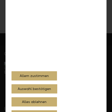
Teilen
Drucken
Gerne für Sie da
Service Direkt
Telefonisch erreichbar von Montag bis Freitag, 08.00
bis 17.30 Uhr
Allem zustimmen
+423 236 88 11
Auswahl bestätigen
Feedback
Anfrage
Alles ablehnen
In Ihrer Nähe