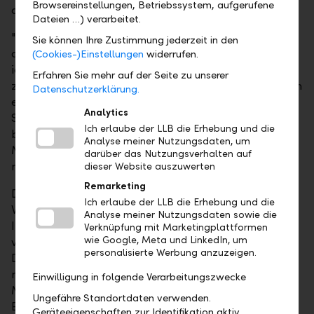
Browsereinstellungen, Betriebssystem, aufgerufene
auch physisch in 1-Kilo-Stückelungen beziehbar.
Dateien …) verarbeitet.
"Gold eignet sich dank der tiefen Korrelation zu
Sie können Ihre Zustimmung jederzeit in den
anderen Anlageklassen und seiner Krisenresistenz als
(Cookies-)Einstellungen
widerrufen.
ideale Ergänzung in einem Anlageportfolio. Es ist
Erfahren Sie mehr auf der Seite zu unserer
zudem eine beliebte Realwertanlage und bietet auch
Datenschutzerklärung.
einen gewissen Schutz bei Inflation", wie Bernhard
Analytics
Schmitt die Vorteile eines solchen Goldinvestments
Ich erlaube der LLB die Erhebung und die
beurteilt. Er ist Leiter Equity & Multi Manager
Analyse meiner Nutzungsdaten, um
Management und designierter Fondsmanager des
darüber das Nutzungsverhalten auf
neuen LLB-Anlagefonds.
dieser Website auszuwerten
Remarketing
Die LLB-Gruppe verfügt als langjährige
Ich erlaube der LLB die Erhebung und die
Vermögensverwalterin über nachhaltige
Analyse meiner Nutzungsdaten sowie die
Investment-prozesse und analysiert die
Verknüpfung mit Marketingplattformen
wie Google, Meta und LinkedIn, um
verschiedenen nachhaltigen Goldstandards laufend.
personalisierte Werbung anzuzeigen.
Das Gold, in das der neue LLB-Fonds investiert, ist
nachhaltig produziert. Dabei ist der Schutz von
Einwilligung in folgende Verarbeitungszwecke
Menschen und Umwelt absolut zentral. Die
Ungefähre Standortdaten verwenden.
Einhaltung der entsprechenden Gesetze im Förder-
Geräteeigenschaften zur Identifikation aktiv