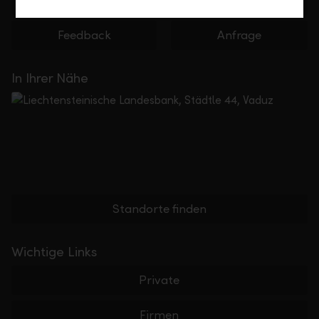
+423 236 88 11
Feedback
Anfrage
In Ihrer Nähe
Standorte finden
Wichtige Links
Private
Firmen