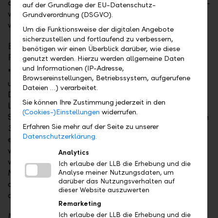
digitalen Welt werden optimal vereint, sodass Privat-
auf der Grundlage der EU-Datenschutz-
wie Firmenkunden ein besonderes Erlebnis geboten
Grundverordnung (DSGVO).
wird.
Um die Funktionsweise der digitalen Angebote
sicherzustellen und fortlaufend zu verbessern,
Beratung, Begleitung und Service in allen
benötigen wir einen Überblick darüber, wie diese
Finanzthemen
genutzt werden. Hierzu werden allgemeine Daten
und Informationen (IP-Adresse,
"Wir fokussieren insgesamt noch stärker auf eine
Browsereinstellungen, Betriebssystem, aufgerufene
umfassende Beratung unserer Kundinnen und Kunden.
Dateien …) verarbeitet.
Dabei berücksichtigen wir die spezifischen
Sie können Ihre Zustimmung jederzeit in den
Lebensphasen und die private oder geschäftliche
(Cookies-)Einstellungen
widerrufen.
Situation der Kunden umfassend – entsprechend dem
Erfahren Sie mehr auf der Seite zu unserer
360-Grad-Beratungsansatz der LLB. Gleichzeitig
Datenschutzerklärung.
erhalten unsere Kunden in der Geschäftsstelle auch
weiterhin alle gewohnten Basisdienstleistungen und
Analytics
werden dabei persönlich begleitet", erklärt Urs
Ich erlaube der LLB die Erhebung und die
Müller, Leiter der Division Privat- und Firmenkunden
Analyse meiner Nutzungsdaten, um
darüber das Nutzungsverhalten auf
der LLB-Gruppe. Die Geschäftsstelle wird künftig
dieser Website auszuwerten
auch verstärkt für Anlässe genutzt.
Remarketing
Mehr Kundennähe und ein Bankorama mit
Ich erlaube der LLB die Erhebung und die