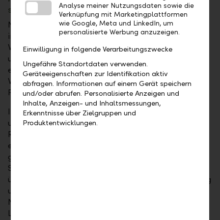
Analyse meiner Nutzungsdaten sowie die
speziellem Fokus "Vorsorge"
Verknüpfung mit Marketingplattformen
wie Google, Meta und LinkedIn, um
Neu in der Geschäftsstelle Eschen wird – wie bereits
personalisierte Werbung anzuzeigen.
in der Geschäftsstelle Balzers – ein Bankorama zur
Verfügung stehen, ein interaktives Medium, um
Einwilligung in folgende Verarbeitungszwecke
unterschiedlichste Finanz- und Anlagethemen
Ungefähre Standortdaten verwenden.
einfach und anschaulich zu besprechen – neu auch
Geräteeigenschaften zur Identifikation aktiv
Vorsorgethemen. Kunden können so komplexe
abfragen. Informationen auf einem Gerät speichern
Finanzthemen mit allen Sinnen erleben.
und/oder abrufen. Personalisierte Anzeigen und
Inhalte, Anzeigen- und Inhaltsmessungen,
In Eschen wird künftig neu verstärkt auf Begegnung
Erkenntnisse über Zielgruppen und
und Austausch gesetzt. Die grosszügigen
Produktentwicklungen.
Räumlichkeiten bieten ideale Bedingungen für
entsprechende Angebote und Anlässe, an denen
gemeinsam erlebt und gelernt werden kann. Das
Spektrum reicht vom Dialog zu spezifischen Themen
über die Wissensvermittlung bis hin zur Unterhaltung
und zum geselligen Zusammensein. Ziel ist es,
Netzwerkanlässe durchzuführen und auch ein
Lernprogramm für Schüler zu etablieren. Der