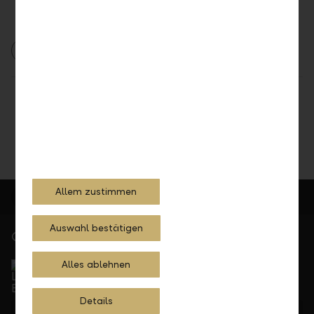
2020
Medienmitteilung
Unternehmen
Teilen
Drucken
Allem zustimmen
Auswahl bestätigen
Gerne für Sie da
Service Direkt
Alles ablehnen
Telefonisch erreichbar von Montag bis Freitag, 08.00
bis 17.30 Uhr
Details