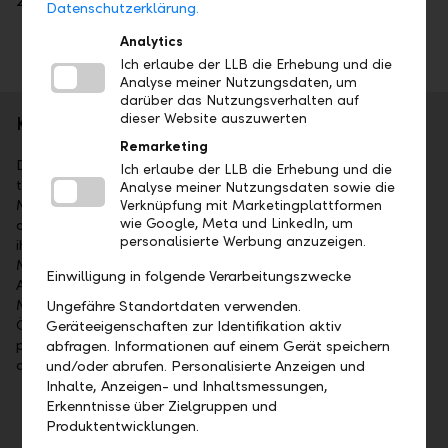
2019 publizieren.
Datenschutzerklärung.
Analytics
Ich erlaube der LLB die Erhebung und die
Analyse meiner Nutzungsdaten, um
darüber das Nutzungsverhalten auf
dieser Website auszuwerten
Kurzporträt
Remarketing
Die Liechtensteinische Landesbank AG (LLB) ist das
Ich erlaube der LLB die Erhebung und die
traditionsreichste Finanzinstitut im Fürstentum Liechtenstein.
Analyse meiner Nutzungsdaten sowie die
Mehrheitsaktionär ist das Land Liechtenstein. Die Aktien sind
Verknüpfung mit Marketingplattformen
wie Google, Meta und LinkedIn, um
an der SIX kotiert (Symbol: LLBN). Die LLB-Gruppe bietet
personalisierte Werbung anzuzeigen.
ihren Kunden umfassende Dienstleistungen im Wealth
Management an: als Universalbank, im Private Banking,
Einwilligung in folgende Verarbeitungszwecke
Asset Management sowie bei Fund Services. Mit 1'523
Mitarbeitenden ist sie in Liechtenstein, in der Schweiz, in
Ungefähre Standortdaten verwenden.
Österreich, in Deutschland, in Dubai und in Abu Dhabi
Geräteeigenschaften zur Identifikation aktiv
präsent. Per 31. Dezember 2025 lag das Geschäftsvolumen
abfragen. Informationen auf einem Gerät speichern
der LLB-Gruppe bei CHF 125.9 Mia.
und/oder abrufen. Personalisierte Anzeigen und
Inhalte, Anzeigen- und Inhaltsmessungen,
Erkenntnisse über Zielgruppen und
Wichtige Termine
Produktentwicklungen.