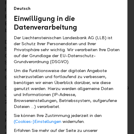
Privatbank AG in Österreich und der LB(Swiss)
Deutsch
Investment AG in der Schweiz resultierten positive
Ergebnisbeiträge. Zudem trugen Markt- und
Einwilligung in die
Einmaleffekte zum gesteigerten Halbjahresresultat
Datenverarbeitung
bei.
Der Liechtensteinischen Landesbank AG (LLB) ist
Der Geschäftsertrag betrug CHF 224 Mio. (1.
der Schutz Ihrer Personendaten und Ihrer
Semester 2018: CHF 183.5 Mio.). Der
Privatsphäre sehr wichtig. Wir verarbeiten Ihre Daten
Geschäftsaufwand belief sich auf CHF 152 Mio. (1.
auf der Grundlage der EU-Datenschutz-
Grundverordnung (DSGVO).
Semester 2018: CHF 128.3 Mio.). Die LLB-Gruppe
erwartet ein Konzernergebnis von CHF 61 Mio.
Um die Funktionsweise der digitalen Angebote
gegenüber CHF 45.8 Mio. im Vorjahr.
sicherzustellen und fortlaufend zu verbessern,
benötigen wir einen Überblick darüber, wie diese
Das Geschäftsvolumen erhöhte sich per 30. Juni 2019
genutzt werden. Hierzu werden allgemeine Daten
um CHF 5.5 Mia. auf CHF 85.6 Mia. (31. Dezember
und Informationen (IP-Adresse,
Browsereinstellungen, Betriebssystem, aufgerufene
2018: CHF 80.1 Mia.).
Dateien …) verarbeitet.
Die Zahlen sind ungeprüft. Den konsolidierten
Sie können Ihre Zustimmung jederzeit in den
Halbjahresbericht mit den detaillierten
(Cookies-)Einstellungen
widerrufen.
Informationen wird die LLB-Gruppe am 27. August
Erfahren Sie mehr auf der Seite zu unserer