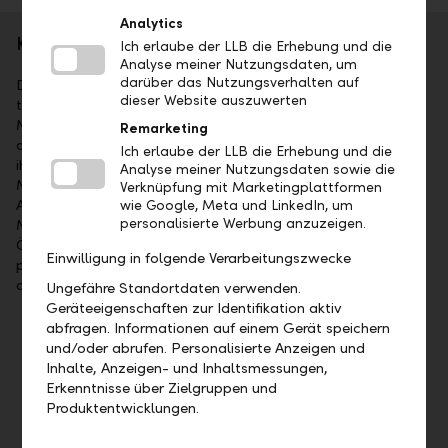
Analytics
Kurzporträt
Ich erlaube der LLB die Erhebung und die
Analyse meiner Nutzungsdaten, um
darüber das Nutzungsverhalten auf
Die Liechtensteinische Landesbank AG (LLB) ist das
dieser Website auszuwerten
traditionsreichste Finanzinstitut im Fürstentum Liechtenstein.
Mehrheitsaktionär ist das Land Liechtenstein. Die Aktien sind
Remarketing
an der SIX kotiert (Symbol: LLBN). Die LLB-Gruppe bietet
Ich erlaube der LLB die Erhebung und die
ihren Kunden umfassende Dienstleistungen im Wealth
Analyse meiner Nutzungsdaten sowie die
Management an: als Universalbank, im Private Banking,
Verknüpfung mit Marketingplattformen
Asset Management sowie bei Fund Services. Mit 1'523
wie Google, Meta und LinkedIn, um
personalisierte Werbung anzuzeigen.
Mitarbeitenden ist sie in Liechtenstein, in der Schweiz, in
Österreich, in Deutschland, in Dubai und in Abu Dhabi
Einwilligung in folgende Verarbeitungszwecke
präsent. Per 31. Dezember 2025 lag das Geschäftsvolumen
der LLB-Gruppe bei CHF 125.9 Mia.
Ungefähre Standortdaten verwenden.
Geräteeigenschaften zur Identifikation aktiv
abfragen. Informationen auf einem Gerät speichern
Wichtige Termine
und/oder abrufen. Personalisierte Anzeigen und
Inhalte, Anzeigen- und Inhaltsmessungen,
Mittwoch, 19. August 2026, Veröffentlichung
Erkenntnisse über Zielgruppen und
Halbjahresergebnis 2026
Produktentwicklungen.
Freitag, 23. April 2027, 35. ordentliche
Generalversammlung