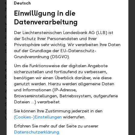
dass ein Fehlverhalten eines ehemaligen
Deutsch
Mitarbeitenden vorliegt und die ehemalige Bank für
Einwilligung in die
dessen Fehlverhalten sowie den von ihm
Datenverarbeitung
verursachten Schaden mithaftet. Die ehemalige
Bank haftet nicht aufgrund eines Fehlverhaltens
Der Liechtensteinischen Landesbank AG (LLB) ist
ihrerseits. Die bislang geleisteten Zahlungen in
der Schutz Ihrer Personendaten und Ihrer
diesem Fall wurden bereits 2017 über den
Privatsphäre sehr wichtig. Wir verarbeiten Ihre Daten
Sachaufwand verbucht.
auf der Grundlage der EU-Datenschutz-
Grundverordnung (DSGVO).
Die LLB Verwaltung (Schweiz) AG hat gegen das
Um die Funktionsweise der digitalen Angebote
erstinstanzliche Urteil Beschwerde erhoben. Die
sicherzustellen und fortlaufend zu verbessern,
Berufungsinstanz bestätigt nun das Urteil des High
benötigen wir einen Überblick darüber, wie diese
Court of Justice in wesentlichen Punkten. Die
genutzt werden. Hierzu werden allgemeine Daten
und Informationen (IP-Adresse,
zusätzlichen Kosten für das bisherige Verfahren von
Browsereinstellungen, Betriebssystem, aufgerufene
voraussichtlich ca. CHF 4.3 Mio. werden über den
Dateien …) verarbeitet.
Sachaufwand verbucht. Die LLB Verwaltung
(Schweiz) AG macht ihre Ansprüche gegenüber der
Sie können Ihre Zustimmung jederzeit in den
(Cookies-)Einstellungen
widerrufen.
Versicherung geltend.
Erfahren Sie mehr auf der Seite zu unserer
Datenschutzerklärung.