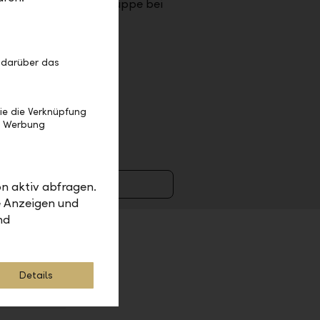
tsvolumen der LLB-Gruppe bei
 darüber das
bank AG
ie die Verknüpfung
cations
e Werbung
il senden
n aktiv abfragen.
e Anzeigen und
nd
Details