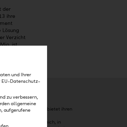
t der
13 ihre
tement
e Lösung
er Verzicht
Mio. ist
ufende
aten und Ihrer
er EU-Datenschutz-
nd zu verbessern,
stentum Liechtenstein.
erden allgemeine
LBN). Die LLB-Gruppe bietet ihren
m, aufgerufene
vate Banking, Asset
er Schweiz, in Österreich, in
ufen.