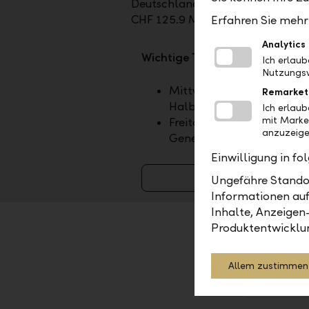
Deutschland, in Dubai und in Ab
CHF 125.9 Mia.
Erfahren Sie mehr 
Analytics
Wichtige Termine
Ich erlau
Nutzungsv
Mittwoch, 19. August 2026
Remarket
Halbjahresergebnis 2026
Ich erlau
mit Marke
Freitag, 23. April 2027, 35
anzuzeige
Generalversammlung
Einwilligung in f
Weitere Termin
Ungefähre Standor
Informationen auf
Inhalte, Anzeigen
Produktentwicklu
2019
Allem zustimmen