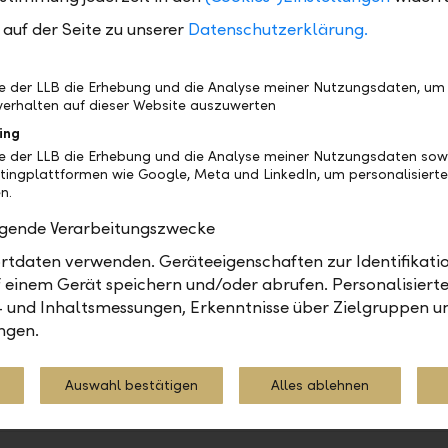
u Dhabi präsent. Per 31. Dezember 2025 lag das Geschäf
auf der Seite zu unserer
Datenschutzerklärung.
Kontakt
be der LLB die Erhebung und die Analyse meiner Nutzungsdaten, um
erhalten auf dieser Website auszuwerten
Liechtensteinische Landes
, Veröffentlichung
ing
Berit Pietschmann
be der LLB die Erhebung und die Analyse meiner Nutzungsdaten sow
Group Corporate Communi
tingplattformen wie Google, Meta und LinkedIn, um personalisiert
. ordentliche
Telefon +423 236 87 14
n.
Internet llb.li
olgende Verarbeitungszwecke
e anzeigen
E-Ma
tdaten verwenden. Geräteeigenschaften zur Identifikatio
 einem Gerät speichern und/oder abrufen. Personalisiert
- und Inhaltsmessungen, Erkenntnisse über Zielgruppen u
ngen.
Medienmitteilung
Auswahl bestätigen
Alles ablehnen