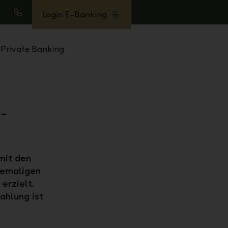
Login E-Banking
uche
Anrufen
Private Banking
S-
mit den
emaligen
erzielt.
ahlung ist