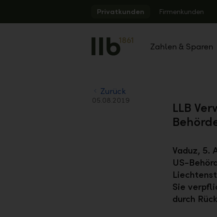
Alerts.Headline
Privatkunden
Firmenkunden
Zahlen & Sparen
Zurück
05.08.2019
LLB Ver
Behörd
Vaduz, 5. 
US-Behörd
Liechtenst
Sie verpfl
durch Rück