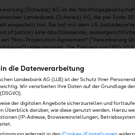
rwaltung (Schweiz) AG ist die Nachfolgegesellschaf
einischen Landesbank (Schweiz) AG, die per Ende 20
eit eingestellt hat. Sie hat mit dem US-Justizdepar
t of Justice) eine abschliessende, aussergerichtlich
d ein "Non-Prosecution Agreement" ("Vereinbarung üb
erfolgung") unterzeichnet. Die Zahlung von USD 10.7 
g durch Rückstellungen gedeckt und belastet das la
er LLB-Gruppe nicht.
 in die Datenverarbeitung
ischen Landesbank AG (LLB) ist der Schutz Ihrer Personend
 wichtig. Wir verarbeiten Ihre Daten auf der Grundlage d
 (DSGVO).
eise der digitalen Angebote sicherzustellen und fortlaufe
 AG (LLB) ist das traditionsreichste Finanzinstitut im Für
en Überblick darüber, wie diese genutzt werden. Hierzu w
echtenstein. Die Aktien sind an der SIX kotiert (Symbol: L
tionen (IP-Adresse, Browsereinstellungen, Betriebssyste
gen im Wealth Management an: als Universalbank, im Pri
itet.
s. Mit 1'523 Mitarbeitenden ist sie in Liechtenstein, in d
ustimmung jederzeit in den
(Cookies-)Einstellungen
widerr