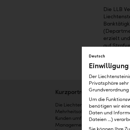
Die LLB Ve
Liechtenst
Banktätigk
(Departmen
erzielt un
auf Strafv
vollständi
Deutsch
Ergebnis d
Einwilligung
Der Liechtenstein
Privatsphäre sehr
Grundverordnung
Kurzporträt
Um die Funktionsw
Die Liechtensteinische Landesbank
benötigen wir ein
Mehrheitsaktionär ist das Land Li
Daten und Informa
Kunden umfassende Dienstleistun
Dateien …) verarbe
Management sowie bei Fund Service
Sie können Ihre Z